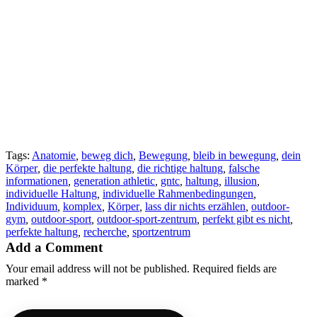
Zumeist kann man dieses „Problem“ durch regelmäßige Mobility-
und Streching-Maßnahmen schon in kürzester Zeit beheben.
Nichts desto trotz gilt generell: Hast du Schmerzen bei einer Übung
oder fühlt sich diese Übung einfach nicht richtig an, dann Streich
sie! Und egal, ob jedes Buch, jeder Podcast oder jedes YouTube-
Video dir was anderes verklickert.
Kleiner Zusatz:
In den meisten Fällen ist das größte Problem, dass sich einfach
generell zu wenig bewegt wird und bekanntlich ist ja Sitzen das
neue Rauchen. Also vielleicht einfach mal hier anfangen bevor man
sich alles zu kompliziert macht und am Ende noch krummer dasteht.
Tags:
Anatomie
,
beweg dich
,
Bewegung
,
bleib in bewegung
,
dein
Körper
,
die perfekte haltung
,
die richtige haltung
,
falsche
informationen
,
generation athletic
,
gntc
,
haltung
,
illusion
,
individuelle Haltung
,
individuelle Rahmenbedingungen
,
Individuum
,
komplex
,
Körper
,
lass dir nichts erzählen
,
outdoor-
gym
,
outdoor-sport
,
outdoor-sport-zentrum
,
perfekt gibt es nicht
,
perfekte haltung
,
recherche
,
sportzentrum
Add a Comment
Your email address will not be published. Required fields are
marked *