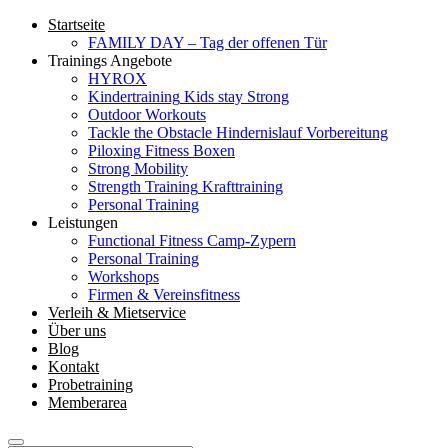
Startseite
FAMILY DAY – Tag der offenen Tür
Trainings Angebote
HYROX
Kindertraining
Kids stay Strong
Outdoor Workouts
Tackle the Obstacle
Hindernislauf Vorbereitung
Piloxing
Fitness Boxen
Strong Mobility
Strength Training
Krafttraining
Personal Training
Leistungen
Functional Fitness Camp-Zypern
Personal Training
Workshops
Firmen & Vereinsfitness
Verleih & Mietservice
Über uns
Blog
Kontakt
Probetraining
Memberarea