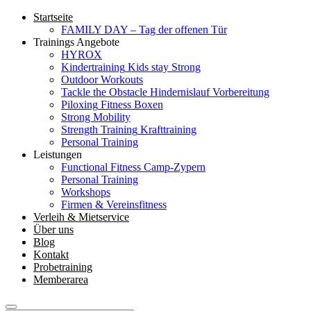
Startseite
FAMILY DAY – Tag der offenen Tür
Trainings Angebote
HYROX
Kindertraining
Kids stay Strong
Outdoor Workouts
Tackle the Obstacle
Hindernislauf Vorbereitung
Piloxing
Fitness Boxen
Strong Mobility
Strength Training
Krafttraining
Personal Training
Leistungen
Functional Fitness Camp-Zypern
Personal Training
Workshops
Firmen & Vereinsfitness
Verleih & Mietservice
Über uns
Blog
Kontakt
Probetraining
Memberarea