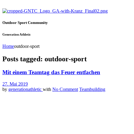
Outdoor Sport Community
Generation Athletic
Home
outdoor-sport
Posts tagged: outdoor-sport
Mit einem Teamtag das Feuer entfachen
27. Mai 2019
by
generationathletic
with
No Comment
Teambuilding
Kaltes Wasser. Jemand in das kalte Wasser zu werfen wirkt im ersten M
oder dir jemand heimlich die Gießkanne mit kaltem Wasser über den K
geschärft, Adrenalin wird frei, deine Atmung beschleunigt sich, die Ko
Ein Teamtag draußen in der Natur, in den frühsten Morgenstunden, der
guten Eindruck auf dich. Aber das ist genau das, was dich aus deiner
Wesentliche fokussiert. Nämlich DICH.
So ist es, es geht dabei in erster Linie um dich als Individuum. Es g