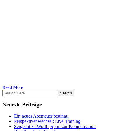
Gewichten. Hier sollte man besonders penibel auf die richtige
Haltung achten und wenn sich diese Haltung noch nicht einnehmen
lässt auch erst auf andere Übungen ausweichen (die man sauber
ausführen kann), bis sich eben diese Haltung einnehmen lässt.
Zumeist kann man dieses „Problem“ durch regelmäßige Mobility-
und Streching-Maßnahmen schon in kürzester Zeit beheben.
Nichts desto trotz gilt generell: Hast du Schmerzen bei einer Übung
oder fühlt sich diese Übung einfach nicht richtig an, dann Streich
sie! Und egal, ob jedes Buch, jeder Podcast oder jedes YouTube-
Video dir was anderes verklickert.
Kleiner Zusatz:
In den meisten Fällen ist das größte Problem, dass sich einfach
generell zu wenig bewegt wird und bekanntlich ist ja Sitzen das
neue Rauchen. Also vielleicht einfach mal hier anfangen bevor man
sich alles zu kompliziert macht und am Ende noch krummer dasteht.
Read More
Neueste Beiträge
Ein neues Abenteuer beginnt.
Perspektivenwechsel: Live-Training
Sergeant zu Wort! | Sport zur Kompensation