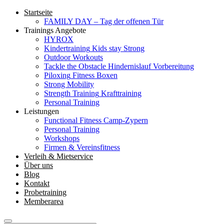
Startseite
FAMILY DAY – Tag der offenen Tür
Trainings Angebote
HYROX
Kindertraining
Kids stay Strong
Outdoor Workouts
Tackle the Obstacle
Hindernislauf Vorbereitung
Piloxing
Fitness Boxen
Strong Mobility
Strength Training
Krafttraining
Personal Training
Leistungen
Functional Fitness Camp-Zypern
Personal Training
Workshops
Firmen & Vereinsfitness
Verleih & Mietservice
Über uns
Blog
Kontakt
Probetraining
Memberarea