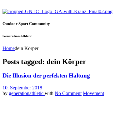
Outdoor Sport Community
Generation Athletic
Home
dein Körper
Posts tagged: dein Körper
Die Illusion der perfekten Haltung
10. September 2018
by
generationathletic
with
No Comment
Movement
Kennst du das nit auch, jemand will dir weiß machen, was du zu
machen hast? Was ganz sicher für dich funktioniert? Welche
Haltung die absolut Richtige ist? Was die Personen meist selber
nicht wissen und realisieren, es gibt viele Wege, die nach Rom
führen und nicht jeder Weg funktioniert für jeden.
Also uns kotzt das manchmal schon echt an. Da kommt einer an und
sagt „Hey, du hast das so zu machen, alles andere ist schlecht für