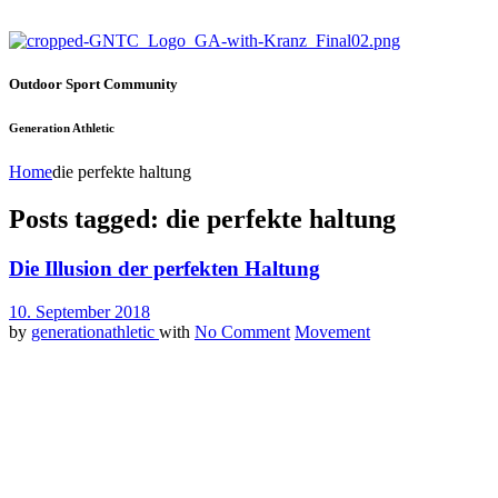
Outdoor Sport Community
Generation Athletic
Home
die perfekte haltung
Posts tagged: die perfekte haltung
Die Illusion der perfekten Haltung
10. September 2018
by
generationathletic
with
No Comment
Movement
Kennst du das nit auch, jemand will dir weiß machen, was du zu mache
realisieren, es gibt viele Wege, die nach Rom führen und nicht jeder W
Also uns kotzt das manchmal schon echt an. Da kommt einer an und sag
Zusammensetzung? Klar gibt es immer eine optimale Haltung oder at l
einnehmen und daher gibt es aus unserer Sicht auch nicht die „perf
bzw. zu drängen und Anhand der individuellen Bedingungen die optima
Gib mal „die perfekte Haltung gibt es nicht“ in Google ein und was f