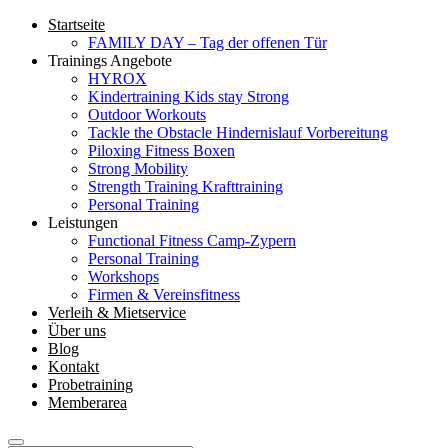
Startseite
FAMILY DAY – Tag der offenen Tür
Trainings Angebote
HYROX
Kindertraining
Kids stay Strong
Outdoor Workouts
Tackle the Obstacle
Hindernislauf Vorbereitung
Piloxing
Fitness Boxen
Strong Mobility
Strength Training
Krafttraining
Personal Training
Leistungen
Functional Fitness Camp-Zypern
Personal Training
Workshops
Firmen & Vereinsfitness
Verleih & Mietservice
Über uns
Blog
Kontakt
Probetraining
Memberarea