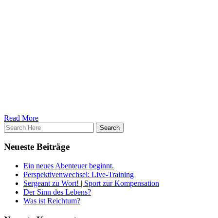
keine perfekte Haltung gibt. Und genau das ist der Punkt, es gibt sie
sein.
Das heißt natürlich nicht, dass wir nicht auf eine sauber und gesunde
also zwanghaft in eine Form zu preschen (weil jeder sagt, so muss das!
Wo Haltung allerdings eine absolut unabdingbar wichtige Rolle spielt,
wenn sich diese Haltung noch nicht einnehmen lässt auch erst auf a
„Problem“ durch regelmäßige Mobility- und Streching-Maßnahmen sch
Nichts desto trotz gilt generell: Hast du Schmerzen bei einer Übung o
was anderes verklickert.
Kleiner Zusatz:
In den meisten Fällen ist das größte Problem, dass sich einfach gener
kompliziert macht und am Ende noch krummer dasteht.
Read More
Neueste Beiträge
Ein neues Abenteuer beginnt.
Perspektivenwechsel: Live-Training
Sergeant zu Wort! | Sport zur Kompensation
Der Sinn des Lebens?
Was ist Reichtum?