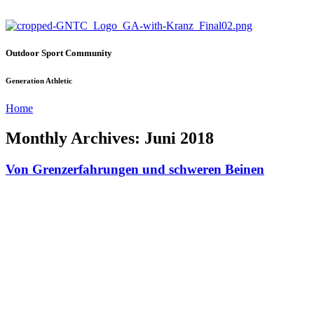
Outdoor Sport Community
Generation Athletic
Home
Monthly Archives: Juni 2018
Von Grenzerfahrungen und schweren Beinen
Es sind nun schon zwei Wochen vergangen und ich weiß echt noch
immer nicht recht, wie ich mich richtig ausdrücken kann. Wie ich
das Erlebnis am besten verarbeite, beschreibe, geschweige denn
einordne. Meine Rede ist vom Zugspitz Ultratrail in Grainau der
vom 15-17.06 stattgefunden hat.
Vorab, es war nicht mein erster Ultratrail, dafür war es allerdings
mein allererster 100ter. Während des Laufs dachte ich, dass es auch
der letzte gewesen sein würde, aber irgendwie hat mich dieser Lauf
unheimlich geprägt, ja was soll ich sagen, ich habe Blut geleckt.
Aber erstmal zurück in den September 2017, zum Pfalztrail. Dort