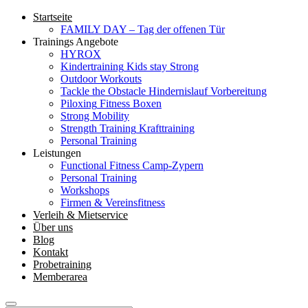
Startseite
FAMILY DAY – Tag der offenen Tür
Trainings Angebote
HYROX
Kindertraining
Kids stay Strong
Outdoor Workouts
Tackle the Obstacle
Hindernislauf Vorbereitung
Piloxing
Fitness Boxen
Strong Mobility
Strength Training
Krafttraining
Personal Training
Leistungen
Functional Fitness Camp-Zypern
Personal Training
Workshops
Firmen & Vereinsfitness
Verleih & Mietservice
Über uns
Blog
Kontakt
Probetraining
Memberarea