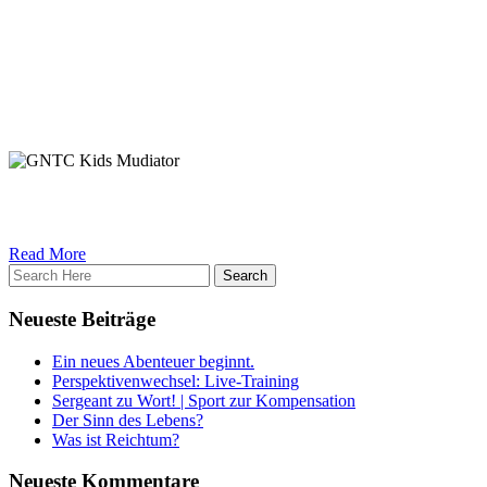
alles was sie bisher geleistet haben. Außerdem sind wir der
Meinung, dass wirklich jedes Kind Großartiges leisten kann und oft
mangelt es nur an der entsprechenden Zündung. Und dann? Ja dann
sind die Kids auf gar keinen Fall mehr zu stoppen und gehen auf
Angriff! Ein positiver Angriff!
Also nehmt eure Kids mit raus und lasst sie toben.
Shout out an die GNTC Kids!
GNTC Kids beim Mudiator Oberhausen-
Rheinhausen 2019
Read More
Neueste Beiträge
Ein neues Abenteuer beginnt.
Perspektivenwechsel: Live-Training
Sergeant zu Wort! | Sport zur Kompensation
Der Sinn des Lebens?
Was ist Reichtum?
Neueste Kommentare