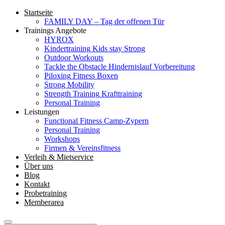
Startseite
FAMILY DAY – Tag der offenen Tür
Trainings Angebote
HYROX
Kindertraining
Kids stay Strong
Outdoor Workouts
Tackle the Obstacle
Hindernislauf Vorbereitung
Piloxing
Fitness Boxen
Strong Mobility
Strength Training
Krafttraining
Personal Training
Leistungen
Functional Fitness Camp-Zypern
Personal Training
Workshops
Firmen & Vereinsfitness
Verleih & Mietservice
Über uns
Blog
Kontakt
Probetraining
Memberarea