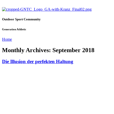
Outdoor Sport Community
Generation Athletic
Home
Monthly Archives: September 2018
Die Illusion der perfekten Haltung
Kennst du das nit auch, jemand will dir weiß machen, was du zu
machen hast? Was ganz sicher für dich funktioniert? Welche
Haltung die absolut Richtige ist? Was die Personen meist selber
nicht wissen und realisieren, es gibt viele Wege, die nach Rom
führen und nicht jeder Weg funktioniert für jeden.
Also uns kotzt das manchmal schon echt an. Da kommt einer an und
sagt „Hey, du hast das so zu machen, alles andere ist schlecht für
dich“. Woher weiß er denn das, kennt er dich? Kennt er deine
individuelle Zusammensetzung? Klar gibt es immer eine optimale
Haltung oder at least eine Haltung, die für den Menschen als