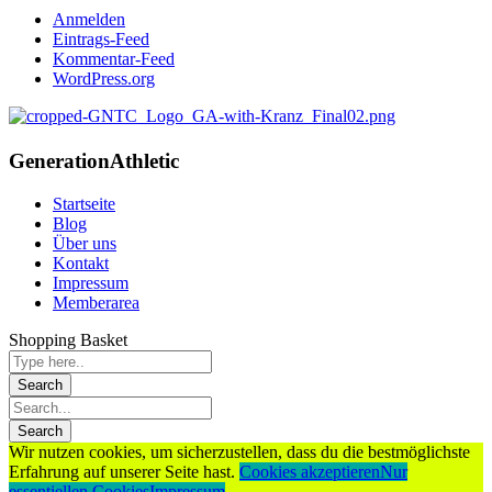
Anmelden
Eintrags-Feed
Kommentar-Feed
WordPress.org
Generation
Athletic
Startseite
Blog
Über uns
Kontakt
Impressum
Memberarea
Shopping Basket
Wir nutzen cookies, um sicherzustellen, dass du die bestmöglichste
Erfahrung auf unserer Seite hast.
Cookies akzeptieren
Nur
essentiellen Cookies
Impressum