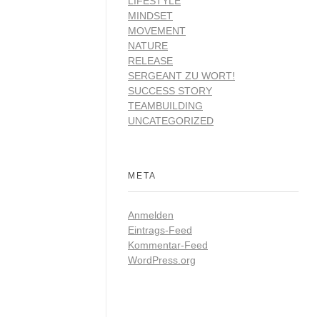
LIFESTYLE
spielplan.pdf“
MINDSET
MOVEMENT
maximale
NATURE
 euch unbedingt
RELEASE
SERGEANT ZU WORT!
SUCCESS STORY
TEAMBUILDING
UNCATEGORIZED
META
Anmelden
Eintrags-Feed
Kommentar-Feed
WordPress.org