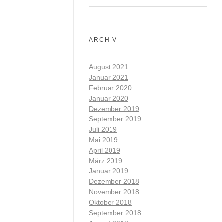
olumen in etwa
e 21,1 km
hr ist und je
ARCHIV
haus mehr sein.
ch einen neuen
August 2021
prints/Weighted
Januar 2021
Februar 2020
Januar 2020
Dezember 2019
m 80/20-Prinzip
September 2019
olumens bei
Juli 2019
von im mittleren
Mai 2019
sbrennen und
April 2019
März 2019
Januar 2019
Dezember 2018
 Acht lassen.
November 2018
ur zu
Oktober 2018
us eine nette
September 2018