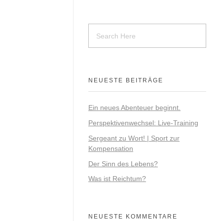
NEUESTE BEITRÄGE
way, es wird so
f den Trail.
Ein neues Abenteuer beginnt.
Perspektivenwechsel: Live-Training
ellen
Sergeant zu Wort! | Sport zur
dere haben
Kompensation
Der Sinn des Lebens?
ulegen, den ihr
retes Ziel
Was ist Reichtum?
anstrebt. Aber
NEUESTE KOMMENTARE