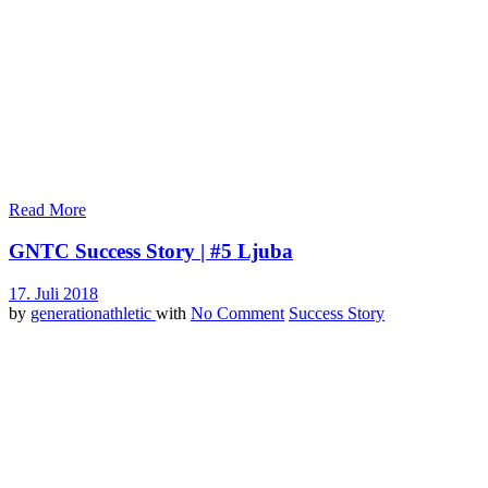
Seite. Alles was du brauchst ist einen Überblick über dein Ess- und
Trinkverhalten und den Willen, an ein paar kleinen Schrauben zu
drehen. Das können zwei kleine Schrauben sein, aber auch erstmal
nur eine.
Hab Spaß an der Veränderung und gib dir vor allem die Zeit, die du
brauchst.
Deine GNTC Crew
Read More
GNTC Success Story | #5 Ljuba
17. Juli 2018
by
generationathletic
with
No Comment
Success Story
Ljuba ist GNTC´ler der allerersten Stunde und wir sind daher
besonders Stolz euch einen kleinen Einblick in ihr Leben bieten zu
dürfen. Trotz zwei Kinder, Schichtarbeit und dem Dasein als
Hausfrau, meistert sie die Herausforderungen des täglichen Lebens
souverän und findet auch immer Zeit für den Sport, der inzwischen
zu einer Leidenschaft herangewachsen ist. In den letzten Monaten
hat Ljuba unheimlich viele positive Fortschritte verzeichnet und man
merkt es ihr in jeder Hinsicht an. Sie strahlt, sie lacht und hat vor