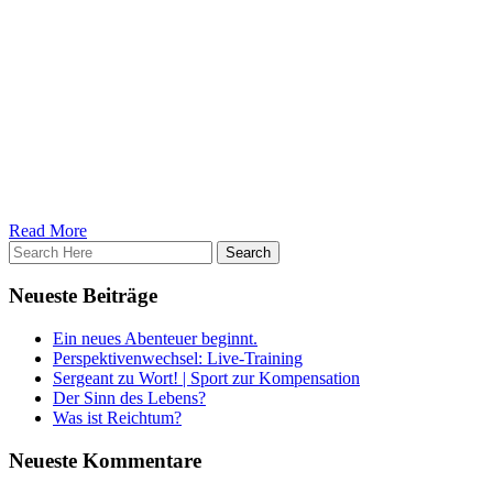
ausrichten, um dorthin zu gelangen wo man möchte.
Beispiel: Kurzfristig macht dich ein Eis glücklich, langfristig steht es
deinem Fettverlust und damit deinem Erfolg im Weg. Also wofür
entscheidest du dich?
Vorsätze sind generell nichts Schlechtes, dennoch sollte man mit
einer wirklich für sich notwendigen Veränderung direkt und am
besten sofort loslegen. Eine Veränderung nach der anderen mit einer
gesunden Portion Realismus und der extra Prise Willenskraft.
Read More
Neueste Beiträge
Ein neues Abenteuer beginnt.
Perspektivenwechsel: Live-Training
Sergeant zu Wort! | Sport zur Kompensation
Der Sinn des Lebens?
Was ist Reichtum?
Neueste Kommentare