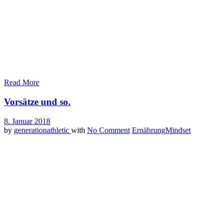
Ich möchte weiterhin tolle Zeiten mit tollen Menschen verbringen
und diese in meinem Leben behalten.
Das war’s von unserer Ljuba. Danke dir und vor allem weiter
so. Du wirst noch viel Großes schaffen.
Read More
Vorsätze und so.
8. Januar 2018
by
generationathletic
with
No Comment
Ernährung
Mindset
Neues Jahr, neues Glück, von wegen! Jedes Jahr schreiben viele
ganze Listen mit Vorsätzen, die sie ganz ganz sicher und unbedingt
im nächsten Jahr umsetzen wollen. Sie wollen die Kilos purzeln
lassen, mehr Zeit mit der Familie verbringen oder einfach
erfolgreicher sein. Doch meist purzeln weder die Kilos, noch stellt
sich ein Mehr an Erfolg ein als im Jahr davor. Woran liegt´s? Was
machen diese Menschen falsch?
Vorsatz als Ausrede