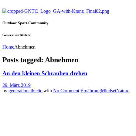
Outdoor Sport Community
Generation Athletic
Home
Abnehmen
Posts tagged: Abnehmen
An den kleinen Schrauben drehen
29. März 2019
by
generationathletic
with
No Comment
Ernährung
Mindset
Nature
Abnehmen, Körper formen, die Strandfigur, was auch immer einem
täglich zu Ohren kommt, es wird viel zu sehr verkompliziert. Es
wird in der Regel so kompliziert kommuniziert, dass man anfängt
Kalorien zu zählen, Makronährstoffe abzustimmen und sich der
ganze Tag nur noch um das gute Essen dreht. Das sollte so aber
nicht sein. Vielmehr sollte Essen dazu fungieren, Leistungsfähig und
vital zu sein, unabhängig davon, ob Sport gemacht wird oder nicht.