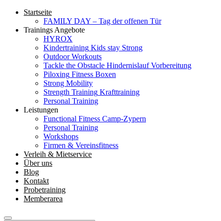
Startseite
FAMILY DAY – Tag der offenen Tür
Trainings Angebote
HYROX
Kindertraining
Kids stay Strong
Outdoor Workouts
Tackle the Obstacle
Hindernislauf Vorbereitung
Piloxing
Fitness Boxen
Strong Mobility
Strength Training
Krafttraining
Personal Training
Leistungen
Functional Fitness Camp-Zypern
Personal Training
Workshops
Firmen & Vereinsfitness
Verleih & Mietservice
Über uns
Blog
Kontakt
Probetraining
Memberarea