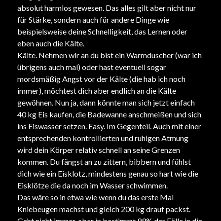
absolut harmlos gewesen. Das alles gilt aber nicht nur
für Stärke, sondern auch für andere Dinge wie
beispielsweise deine Schnelligkeit, das Lernen oder
eben auch die Kälte.
Kälte. Nehmen wir an du bist ein Warmduscher (war ich
übrigens auch mal) oder hast eventuell sogar
mordsmäßig Angst vor der Kälte (die hab ich noch
immer), möchtest dich aber endlich an die Kälte
gewöhnen. Nun ja, dann könnte man sich jetzt einfach
40 kg Eis kaufen, die Badewanne anschmeißen und sich
ins Eiswasser setzen. Easy. Im Gegenteil. Auch mit einer
entsprechenden kontrollierten und ruhigen Atmung
wird dein Körper relativ schnell an seine Grenzen
kommen. Du fängst an zu zittern, bibbern und fühlst
dich wie ein Eisklotz, mindestens genau so hart wie die
Eisklötze die da noch im Wasser schwimmen.
Das wäre so in etwa wie wenn du das erste Mal
Kniebeugen machst und gleich 200 kg drauf packst.
Geht nicht immer, aber in bestimmt 99% der Fälle in die