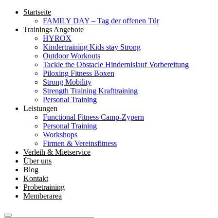
Startseite
FAMILY DAY – Tag der offenen Tür
Trainings Angebote
HYROX
Kindertraining
Kids stay Strong
Outdoor Workouts
Tackle the Obstacle
Hindernislauf Vorbereitung
Piloxing
Fitness Boxen
Strong Mobility
Strength Training
Krafttraining
Personal Training
Leistungen
Functional Fitness Camp-Zypern
Personal Training
Workshops
Firmen & Vereinsfitness
Verleih & Mietservice
Über uns
Blog
Kontakt
Probetraining
Memberarea