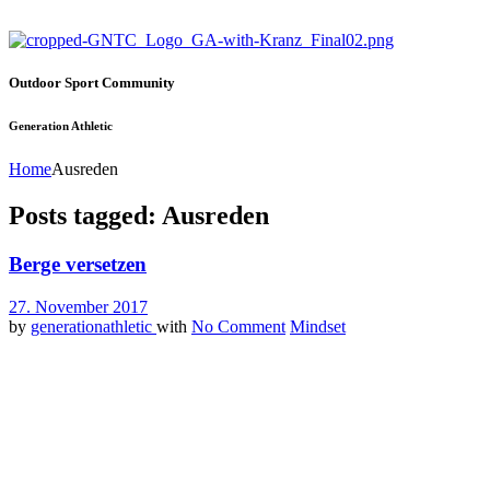
Outdoor Sport Community
Generation Athletic
Home
Ausreden
Posts tagged: Ausreden
Berge versetzen
27. November 2017
by
generationathletic
with
No Comment
Mindset
Stell sie dir bildlich vor, den Mount Everest, den Kilimandscharo,
die Zugspitze und all die anderen mächtigen Riesen, die sich über
der Erde erheben. Gigantische Berge die in den Himmel ragen, und
von oben, da siehst du die Welt. Dort oben, bist auch du groß, dort
oben scheint alles nur erdenkliche erreichbar.
Ja, die Berge sind das perfekte Sinnbild für Erfolg im Leben, für
Veränderung als auch für das Potential, dass in jedem von uns