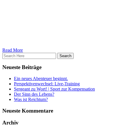
von Bequemlichkeit und den mangelnden Glauben an sich selbst.
Dessen sollte sich jeder bewusst sein. Jeder, wirklich jeder von uns,
hat die Möglichkeit Großes in seinem Leben zu schaffen, Berge zu
bauen und sie zu versetzen. Einzig und allein deine innere
Einstellung entscheided darüber, ob du es tust.
Read More
Neueste Beiträge
Ein neues Abenteuer beginnt.
Perspektivenwechsel: Live-Training
Sergeant zu Wort! | Sport zur Kompensation
Der Sinn des Lebens?
Was ist Reichtum?
Neueste Kommentare
Archiv