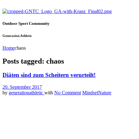
Outdoor Sport Community
Generation Athletic
Home
chaos
Posts tagged: chaos
Diäten sind zum Scheitern verurteilt!
20. September 2017
by
generationathletic
with
No Comment
Mindset
Nature
Aufgepasst und willkommen im Chaos! Paleo, Atkins, Weight
Watchers, Nulldiät, Low-Carb, 5:2 Diät und und und. Wer da nicht
gleich den Überblick verliert, Hut ab. In den meisten Fällen scheitert
die Diät und die Ausgangslage wird sogar noch verschlimmert.
Deswegen wird in diesem Post ausgepackt.
Wohin das Auge reicht erschlagen einen Diätbücher, die als
Wunderheilmittel für´s Abnehmen und für mehr Gesundheit