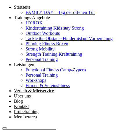
Startseite
FAMILY DAY – Tag der offenen Tür
Trainings Angebote
HYROX
Kindertraining
Kids stay Strong
Outdoor Workouts
Tackle the Obstacle
Hindernislauf Vorbereitung
Piloxing
Fitness Boxen
Strong Mobility
Strength Training
Krafttraining
Personal Training
Leistungen
Functional Fitness Camp-Zypern
Personal Training
Workshops
Firmen & Vereinsfitness
Verleih & Mietservice
Über uns
Blog
Kontakt
Probetraining
Memberarea