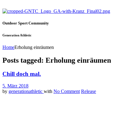
Outdoor Sport Community
Generation Athletic
Home
Erholung einräumen
Posts tagged: Erholung einräumen
Chill doch mal.
5. März 2018
by
generationathletic
with
No Comment
Release
In einer Welt voller Hektik, Leistungsdruck und Konsum mal
abschalten, geschweige denn so richtig chillen? Gar nich so
einfach, wa? Überhaupt nicht einfach. Immer mehr Menschen
brechen unter diesem Druck zusammen und versuchen
dennoch mehr Leistung zu bringen. Ein Teufelskreis, der wenn
nicht frühzeitig entgegengesteuert wird, weit tragischer enden
kann.