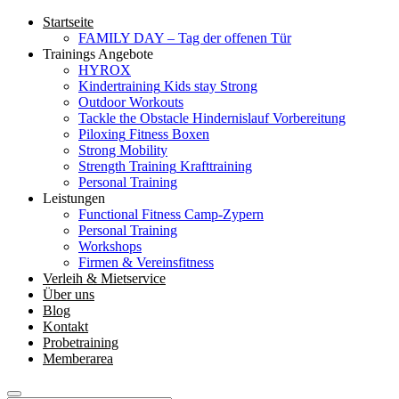
Startseite
FAMILY DAY – Tag der offenen Tür
Trainings Angebote
HYROX
Kindertraining
Kids stay Strong
Outdoor Workouts
Tackle the Obstacle
Hindernislauf Vorbereitung
Piloxing
Fitness Boxen
Strong Mobility
Strength Training
Krafttraining
Personal Training
Leistungen
Functional Fitness Camp-Zypern
Personal Training
Workshops
Firmen & Vereinsfitness
Verleih & Mietservice
Über uns
Blog
Kontakt
Probetraining
Memberarea