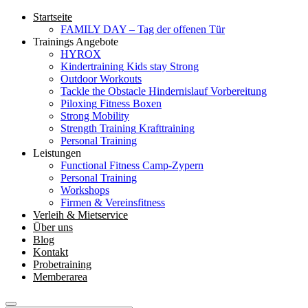
Startseite
FAMILY DAY – Tag der offenen Tür
Trainings Angebote
HYROX
Kindertraining
Kids stay Strong
Outdoor Workouts
Tackle the Obstacle
Hindernislauf Vorbereitung
Piloxing
Fitness Boxen
Strong Mobility
Strength Training
Krafttraining
Personal Training
Leistungen
Functional Fitness Camp-Zypern
Personal Training
Workshops
Firmen & Vereinsfitness
Verleih & Mietservice
Über uns
Blog
Kontakt
Probetraining
Memberarea