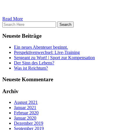
In diesem Sinne, sei auch mal kritisch, hinterfrag und nehm nicht alle
Deine GNTC Crew
Read More
Neueste Beiträge
Ein neues Abenteuer beginnt.
Perspektivenwechsel: Live-Training
Sergeant zu Wort! | Sport zur Kompensation
Der Sinn des Lebens?
Was ist Reichtum?
Neueste Kommentare
Archiv
August 2021
Januar 2021
Februar 2020
Januar 2020
Dezember 2019
September 2019