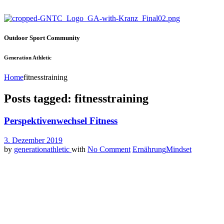
Outdoor Sport Community
Generation Athletic
Home
fitnesstraining
Posts tagged: fitnesstraining
Perspektivenwechsel Fitness
3. Dezember 2019
by
generationathletic
with
No Comment
Ernährung
Mindset
In vielerlei Hinsicht hat Fitness heute leider überhaupt nichts mehr
einem Instrument, dass ursprünglich die Grundlage zu einem gesunden 
Am besten fangen wir mit einer kleinen Geschichte an: Unser Sergeant
Trainer haben alle eine sehr hochwertige Ausbildung in Form von dive
aus dem Fenster zu lehnen, keine Ahnung davon hatten, was sie da eig
Schwere Gewichte wurden auf eine Art und Weise gehoben, die einem
Stepper oder Laufband bis schließlich der Kreislauf kollabierte und 