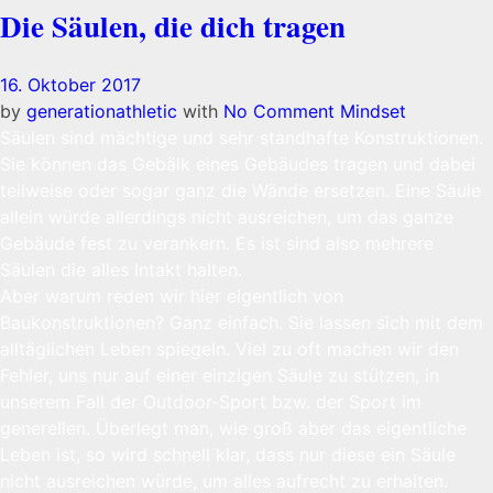
Die Säulen, die dich tragen
16. Oktober 2017
by
generationathletic
with
No Comment
Mindset
Säulen sind mächtige und sehr standhafte Konstruktionen.
Sie können das Gebälk eines Gebäudes tragen und dabei
teilweise oder sogar ganz die Wände ersetzen. Eine Säule
allein würde allerdings nicht ausreichen, um das ganze
Gebäude fest zu verankern. Es ist sind also mehrere
Säulen die alles Intakt halten.
Aber warum reden wir hier eigentlich von
Baukonstruktionen? Ganz einfach. Sie lassen sich mit dem
alltäglichen Leben spiegeln. Viel zu oft machen wir den
Fehler, uns nur auf einer einzigen Säule zu stützen, in
unserem Fall der Outdoor-Sport bzw. der Sport im
generellen. Überlegt man, wie groß aber das eigentliche
Leben ist, so wird schnell klar, dass nur diese ein Säule
nicht ausreichen würde, um alles aufrecht zu erhalten.