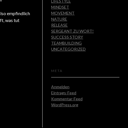
LIFESTYLE
MINDSET
 also empfindlich
MOVEMENT
NATURE
t, was tut
RELEASE
SERGEANT ZU WORT!
SUCCESS STORY
TEAMBUILDING
UNCATEGORIZED
META
Anmelden
Eintrags-Feed
Kommentar-Feed
WordPress.org