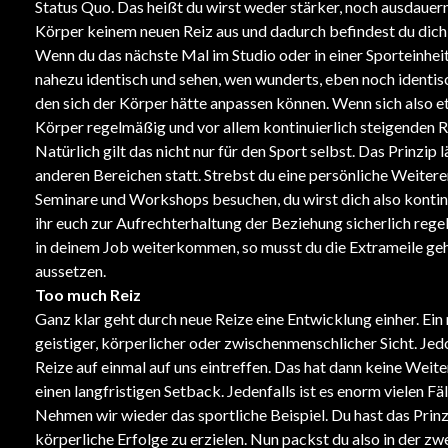
Status Quo. Das heißt du wirst weder stärker, noch ausdauern
Körper keinem neuen Reiz aus und dadurch befindest du dich i
Wenn du das nächste Mal im Studio oder in einer Sporteinheit 
nahezu identisch und sehen, wen wunderts, eben noch identisch
den sich der Körper hätte anpassen können. Wenn sich also et
Körper regelmäßig und vor allem kontinuierlich steigenden Re
Natürlich gilt das nicht nur für den Sport selbst. Das Prinzip
anderen Bereichen statt. Strebst du eine persönliche Weiterent
Seminare und Workshops besuchen, du wirst dich also kontinui
ihr euch zur Aufrechterhaltung der Beziehung sicherlich reg
in deinem Job weiterkommen, so musst du die Extrameile gehe
aussetzen.
Too much Reiz
Ganz klar geht durch neue Reize eine Entwicklung einher. Ein
geistiger, körperlicher oder zwischenmenschlicher Sicht. Je
Reize auf einmal auf uns eintreffen. Das hat dann keine Weit
einen langfristigen Setback. Jedenfalls ist es enorm vielen Fä
Nehmen wir wieder das sportliche Beispiel. Du hast das Prinz
körperliche Erfolge zu erzielen. Nun packst du also in der zwe