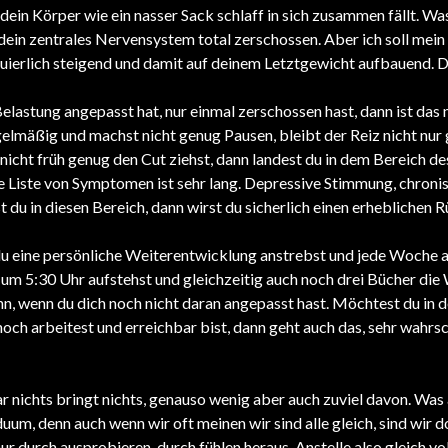
in Körper wie ein nasser Sack schlaff in sich zusammen fällt. Was
dein zentrales Nervensystem total zerschossen. Aber ich soll mei
tinuierlich steigend und damit auf deinem Letztgewicht aufbauend.
lastung angepasst hat, nur einmal zerschossen hast, dann ist das n
gelmäßig und machst nicht genug Pausen, bleibt der Reiz nicht nur
icht früh genug den Cut ziehst, dann landest du in dem Bereich de
e Liste von Symptomen ist sehr lang. Depressive Stimmung, chron
u in diesen Bereich, dann wirst du sicherlich einen erheblichen 
u eine persönliche Weiterentwicklung anstrebst und jede Woche 
 um 5:30 Uhr aufstehst und gleichzeitig auch noch drei Bücher die 
dann, wenn du dich noch nicht daran angepasst hast. Möchtest du in
ch arbeitest und erreichbar bist, dann geht auch das, sehr wahrsc
gar nichts bringt nichts, genauso wenig aber auch zuviel davon. Was 
duum, denn auch wenn wir oft meinen wir sind alle gleich, sind wir d
ur durch ausprobieren, durch fühlen heraus. Anstelle also gleich vol