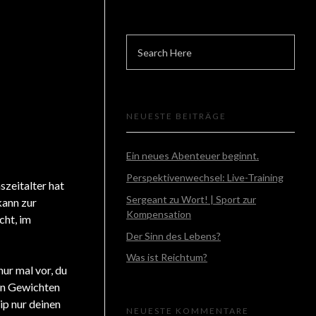
NEUESTE BEITRÄGE
Ein neues Abenteuer beginnt.
Perspektivenwechsel: Live-Training
szeitalter hat
Sergeant zu Wort! | Sport zur
kann zur
Kompensation
cht, im
Der Sinn des Lebens?
Was ist Reichtum?
nur mal vor, du
ben Gewichten
ip nur deinen
NEUESTE KOMMENTARE