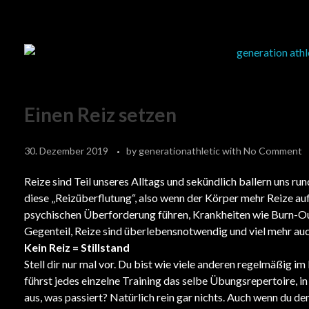
Einen Reiz setzen
30. Dezember 2019
by
generationathletic
with
No Comment
Reize sind Teil unseres Alltags und sekündlich ballern uns r
diese „Reizüberflutung“, also wenn der Körper mehr Reize auf
psychischen Überforderung führen, Krankheiten wie Burn-Out 
Gegenteil, Reize sind überlebensnotwendig und viel mehr auch
Kein Reiz = Stillstand
Stell dir nur mal vor. Du bist wie viele anderen regelmäßig im 
führst jedes einzelne Training das selbe Übungsrepertoire, 
aus, was passiert? Natürlich rein gar nichts. Auch wenn du de