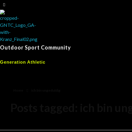
Outdoor Sport Community
Generation Athletic
Home
ich bin ungeduldig
Posts tagged: ich bin un