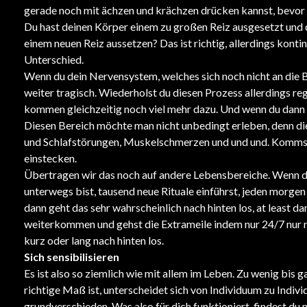
gerade noch mit ächzen und krächzen drücken kannst, bevor de
Du hast deinen Körper einem zu großen Reiz ausgesetzt und 
einem neuen Reiz aussetzen? Das ist richtig, allerdings kon
Unterschied.
Wenn du dein Nervensystem, welches sich noch nicht an die Be
weiter tragisch. Wiederholst du diesen Prozess allerdings re
kommen gleichzeitig noch viel mehr dazu. Und wenn du dann n
Diesen Bereich möchte man nicht unbedingt erleben, denn di
und Schlafstörungen, Muskelschmerzen und und und. Kommst d
einstecken.
Übertragen wir das noch auf andere Lebensbereiche. Wenn d
unterwegs bist, tausend neue Rituale einführst, jeden morgen
dann geht das sehr wahrscheinlich nach hinten los, at least 
weiterkommen und gehst die Extrameile indem nur 24/7 nur no
kurz oder lang nach hinten los.
Sich
sensibilisieren
Es ist also so ziemlich wie mit allem im Leben. Zu wenig bis 
richtige Maß ist, unterscheidet sich von Individuum zu Indivi
grundverschieden. Was also für dich funktioniert, findest du n