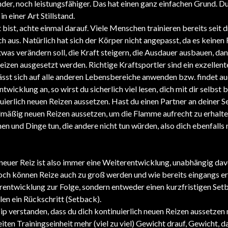
der, noch leistungsfähiger. Das hat einen ganz einfachen Grund. Du
n einer Art Stillstand.
bist, achte einmal darauf. Viele Menschen trainieren bereits seit d
 aus. Natürlich hat sich der Körper nicht angepasst, da es keinen 
was verändern soll, die Kraft steigern, die Ausdauer ausbauen, da
izen ausgesetzt werden. Richtige Kraftsportler sind ein exzellent
 lässt sich auf alle anderen Lebensbereiche anwenden bzw. findet auc
wicklung an, so wirst du sicherlich viel lesen, dich mit dir selbst 
erlich neuen Reizen aussetzen. Hast du einen Partner an deiner Se
elmäßig neuen Reizen aussetzen, um die Flamme aufrecht zu erhalt
n und Dinge tun, die andere nicht tun würden, also dich ebenfalls
 neuer Reiz ist also immer eine Weiterentwicklung, unabhängig dav
doch können Reize auch zu groß werden und wie bereits eingangs er
erentwicklung zur Folge, sondern entweder einen kurzfristigen Set
llen ein Rückschritt (Setback).
ip verstanden, dass du dich kontinuierlich neuen Reizen aussetzen
iten Trainingseinheit mehr (viel zu viel) Gewicht drauf, Gewicht, da