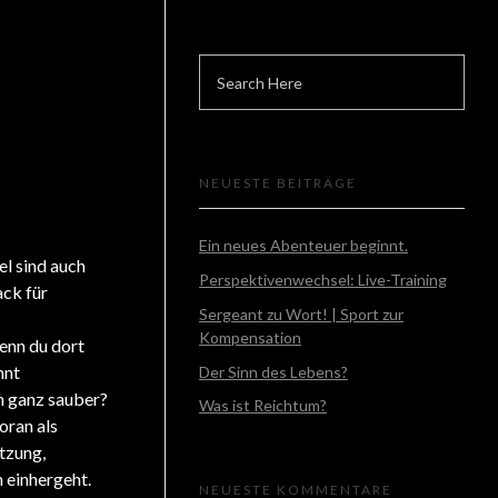
NEUESTE BEITRÄGE
Ein neues Abenteuer beginnt.
el sind auch
Perspektivenwechsel: Live-Training
ack für
Sergeant zu Wort! | Sport zur
Kompensation
Wenn du dort
nnt
Der Sinn des Lebens?
ch ganz sauber?
Was ist Reichtum?
oran als
tzung,
 einhergeht.
NEUESTE KOMMENTARE