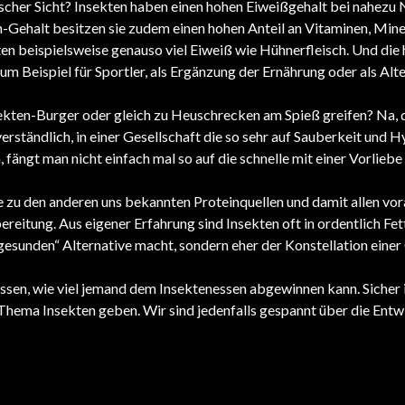
cher Sicht? Insekten haben einen hohen Eiweißgehalt bei nahezu 
-Gehalt besitzen sie zudem einen hohen Anteil an Vitaminen, Mine
 beispielsweise genauso viel Eiweiß wie Hühnerfleisch. Und die
Beispiel für Sportler, als Ergänzung der Ernährung oder als Alte
nsekten-Burger oder gleich zu Heuschrecken am Spieß greifen? Na, 
verständlich, in einer Gesellschaft die so sehr auf Sauberkeit und 
fängt man nicht einfach mal so auf die schnelle mit einer Vorliebe 
 zu den anderen uns bekannten Proteinquellen und damit allen vora
ereitung. Aus eigener Erfahrung sind Insekten oft in ordentlich Fe
 „gesunden“ Alternative macht, sondern eher der Konstellation einer
ssen, wie viel jemand dem Insektenessen abgewinnen kann. Sicher i
hema Insekten geben. Wir sind jedenfalls gespannt über die Entw