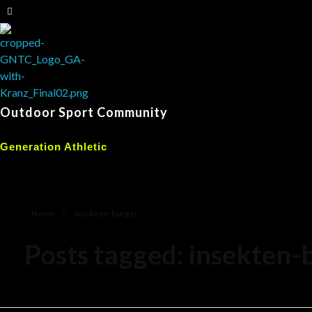
Outdoor Sport Community
Generation Athletic
Home
insekten-burger
Posts tagged: insekten-