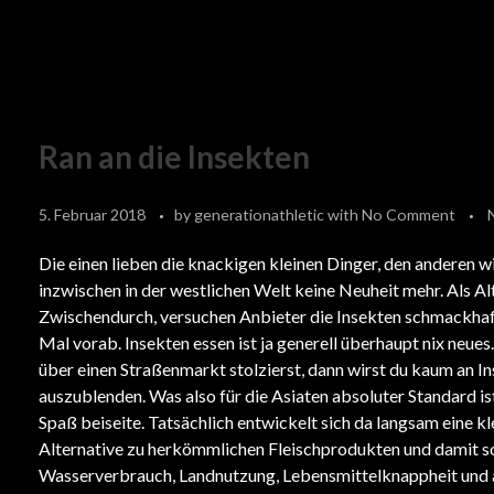
Ran an die Insekten
5. Februar 2018
by
generationathletic
with
No Comment
Die einen lieben die knackigen kleinen Dinger, den anderen w
inzwischen in der westlichen Welt keine Neuheit mehr. Als Alt
Zwischendurch, versuchen Anbieter die Insekten schmackhaf
Mal vorab. Insekten essen ist ja generell überhaupt nix neues
über einen Straßenmarkt stolzierst, dann wirst du kaum an 
auszublenden. Was also für die Asiaten absoluter Standard ist
Spaß beiseite. Tatsächlich entwickelt sich da langsam eine kl
Alternative zu herkömmlichen Fleischprodukten und damit
Wasserverbrauch, Landnutzung, Lebensmittelknappheit und a