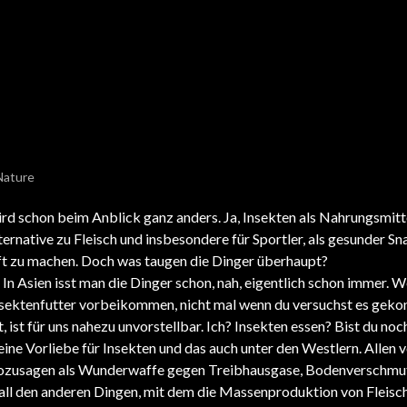
Nature
ird schon beim Anblick ganz anders. Ja, Insekten als Nahrungsmitt
ernative zu Fleisch und insbesondere für Sportler, als gesunder Sn
t zu machen. Doch was taugen die Dinger überhaupt?
. In Asien isst man die Dinger schon, nah, eigentlich schon immer. 
Insektenfutter vorbeikommen, nicht mal wenn du versuchst es geko
, ist für uns nahezu unvorstellbar. Ich? Insekten essen? Bist du no
eine Vorliebe für Insekten und das auch unter den Westlern. Allen v
 sozusagen als Wunderwaffe gegen Treibhausgase, Bodenverschmu
ll den anderen Dingen, mit dem die Massenproduktion von Fleisch