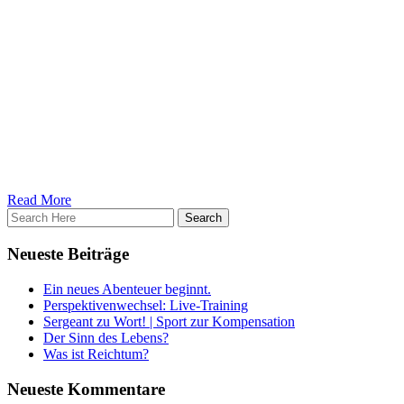
„Luxus“ nicht), zu eben jener Gesundheit, von der dieser Artikel
handelt.
Die Gesundheit ist damit nicht die Basis von Reichtum, schließlich
kann man auch ohne Gesundheit reich werden, sondern vielmehr ist
sie das Reichtum selbst. Sie gibt uns die Möglichkeit Ziele
langfristig zu verfolgen, sich Träume zu verwirklichen und Visionen
auch tatsächlich zu leben. Sie gibt uns die Möglichkeit tolle
Beziehungen zu führen, tiefgründige Freundschaften zu schließen
und mehr Lebensfreude in unser Leben zu lassen. Und sie gibt uns
noch so so viel mehr.
Gesundheit ist Reichtum!
Read More
Neueste Beiträge
Ein neues Abenteuer beginnt.
Perspektivenwechsel: Live-Training
Sergeant zu Wort! | Sport zur Kompensation
Der Sinn des Lebens?
Was ist Reichtum?
Neueste Kommentare