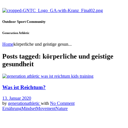
Outdoor Sport Community
Generation Athletic
Home
körperliche und geistige gesun...
Posts tagged: körperliche und geistige
gesundheit
Was ist Reichtum?
13. Januar 2020
by
generationathletic
with
No Comment
Ernährung
Mindset
Movement
Nature
Reichtum kann in vielerlei Hinsicht interpretiert werden und hängt
vorwiegend davon ab, wie wir als Individuum Reichtum für uns