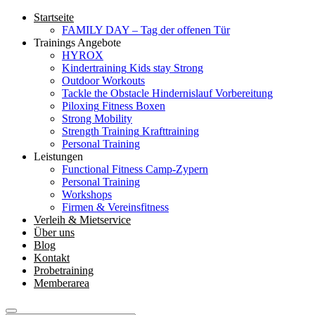
Startseite
FAMILY DAY – Tag der offenen Tür
Trainings Angebote
HYROX
Kindertraining
Kids stay Strong
Outdoor Workouts
Tackle the Obstacle
Hindernislauf Vorbereitung
Piloxing
Fitness Boxen
Strong Mobility
Strength Training
Krafttraining
Personal Training
Leistungen
Functional Fitness Camp-Zypern
Personal Training
Workshops
Firmen & Vereinsfitness
Verleih & Mietservice
Über uns
Blog
Kontakt
Probetraining
Memberarea