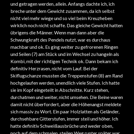
und getragen werden, allein. Anfangs dachte ich, ich
breche unter dem Gewicht zusammen, da ich selbst
nicht viel mehr wiege und so viel beim Kreuzheben
wirklich noch nicht schaffe. Das gleiche Gewicht hatten
übrigens die Männer. Wenn man dann aber die
Schwungkraft des Pendels nutzt, war es durchaus
machbar und ok. Es ging weiter zu gefrorenen Ringen
und Seilen (7) am Stück und im Wechsel zu hangeln als
Kombi, mit der richtigen Technik ok. Dann bekam ich
definitiv Herzrasen, nicht vom Lauf. Bei der
Skiflugschanze mussten die Treppenstufen (8) am Rand
hochgelaufen werden, unendlich viele Stufen. Ich hatte
sie im Kopf eingeteilt in Abschnitte. Kurz stehen,
durchatmen und weiter, nicht umsehen. Die Beine waren
damit nicht überfordert, aber die Höhenangst meldete
sich massiv zu Wort. Ein paar Holzlatten als Geländer,
durchsehbare Gitterstufen, immer steil und höher. Ich
hatte definitiv Schweißausbrüche und weder oben,
noch auf dem schmalen, steilen Weg runter später war