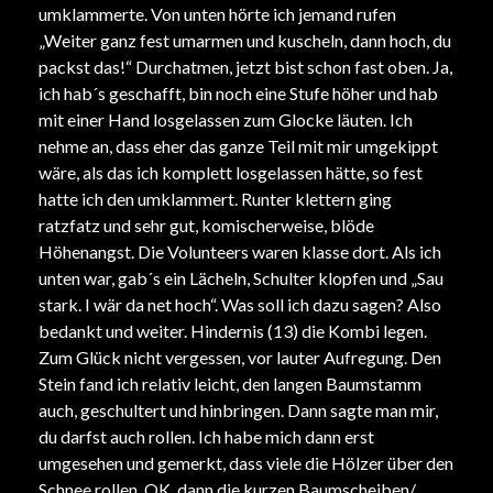
umklammerte. Von unten hörte ich jemand rufen
„Weiter ganz fest umarmen und kuscheln, dann hoch, du
packst das!“ Durchatmen, jetzt bist schon fast oben. Ja,
ich hab´s geschafft, bin noch eine Stufe höher und hab
mit einer Hand losgelassen zum Glocke läuten. Ich
nehme an, dass eher das ganze Teil mit mir umgekippt
wäre, als das ich komplett losgelassen hätte, so fest
hatte ich den umklammert. Runter klettern ging
ratzfatz und sehr gut, komischerweise, blöde
Höhenangst. Die Volunteers waren klasse dort. Als ich
unten war, gab´s ein Lächeln, Schulter klopfen und „Sau
stark. I wär da net hoch“. Was soll ich dazu sagen? Also
bedankt und weiter. Hindernis (13) die Kombi legen.
Zum Glück nicht vergessen, vor lauter Aufregung. Den
Stein fand ich relativ leicht, den langen Baumstamm
auch, geschultert und hinbringen. Dann sagte man mir,
du darfst auch rollen. Ich habe mich dann erst
umgesehen und gemerkt, dass viele die Hölzer über den
Schnee rollen. OK, dann die kurzen Baumscheiben/