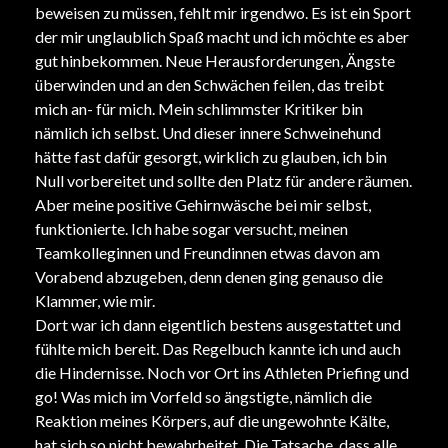
beweisen zu müssen, fehlt mir irgendwo. Es ist ein Sport
der mir unglaublich Spaß macht und ich möchte es aber
gut hinbekommen. Neue Herausforderungen, Ängste
überwinden und an den Schwächen feilen, das treibt
mich an- für mich. Mein schlimmster Kritiker bin
nämlich ich selbst. Und dieser innere Schweinehund
hätte fast dafür gesorgt, wirklich zu glauben, ich bin
Null vorbereitet und sollte den Platz für andere räumen.
Aber meine positive Gehirnwäsche bei mir selbst,
funktionierte. Ich habe sogar versucht, meinen
Teamkolleginnen und Freundinnen etwas davon am
Vorabend abzugeben, denn denen ging genauso die
Klammer, wie mir.
Dort war ich dann eigentlich bestens ausgestattet und
fühlte mich bereit. Das Regelbuch kannte ich und auch
die Hindernisse. Noch vor Ort ins Athleten Priefing und
go! Was mich im Vorfeld so ängstigte, nämlich die
Reaktion meines Körpers, auf die ungewohnte Kälte,
hat sich so nicht bewahrheitet. Die Tatsache, dass alle