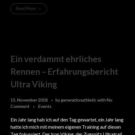
Read More
Ein verdammt ehrliches
Rennen – Erfahrungsbericht
Ultra Viking
15. November 2018
by
generationathletic
with
No
Comment
Events
Ein Jahr lang hab ich auf den Tag gewartet, ein Jahr lang
hatte ich mich mit meinem eigenen Training auf diesen
Tag fokussiert. Der Iron Viking, der
Zugspitz Ultratrail
,