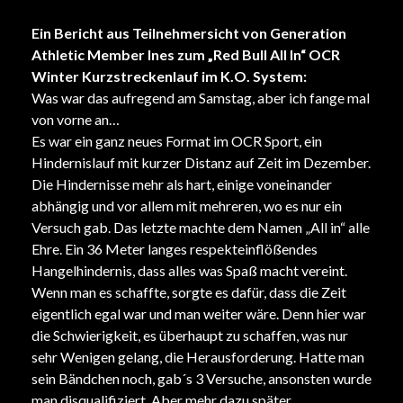
Ein Bericht aus Teilnehmersicht von Generation
Athletic Member Ines zum „Red Bull All In“ OCR
Winter Kurzstreckenlauf im K.O. System:
Was war das aufregend am Samstag, aber ich fange mal
von vorne an…
Es war ein ganz neues Format im OCR Sport, ein
Hindernislauf mit kurzer Distanz auf Zeit im Dezember.
Die Hindernisse mehr als hart, einige voneinander
abhängig und vor allem mit mehreren, wo es nur ein
Versuch gab. Das letzte machte dem Namen „All in“ alle
Ehre. Ein 36 Meter langes respekteinflößendes
Hangelhindernis, dass alles was Spaß macht vereint.
Wenn man es schaffte, sorgte es dafür, dass die Zeit
eigentlich egal war und man weiter wäre. Denn hier war
die Schwierigkeit, es überhaupt zu schaffen, was nur
sehr Wenigen gelang, die Herausforderung. Hatte man
sein Bändchen noch, gab´s 3 Versuche, ansonsten wurde
man disqualifiziert. Aber mehr dazu später.