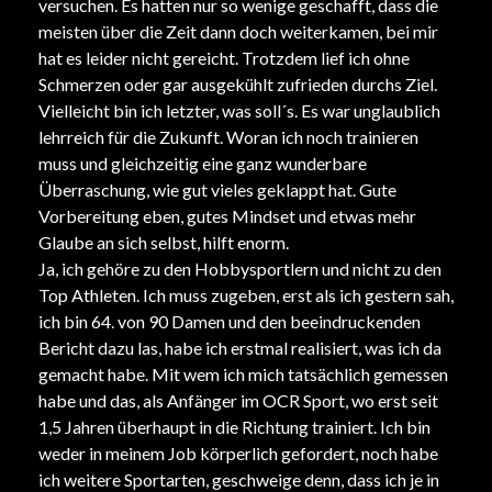
versuchen. Es hatten nur so wenige geschafft, dass die
meisten über die Zeit dann doch weiterkamen, bei mir
hat es leider nicht gereicht. Trotzdem lief ich ohne
Schmerzen oder gar ausgekühlt zufrieden durchs Ziel.
Vielleicht bin ich letzter, was soll´s. Es war unglaublich
lehrreich für die Zukunft. Woran ich noch trainieren
muss und gleichzeitig eine ganz wunderbare
Überraschung, wie gut vieles geklappt hat. Gute
Vorbereitung eben, gutes Mindset und etwas mehr
Glaube an sich selbst, hilft enorm.
Ja, ich gehöre zu den Hobbysportlern und nicht zu den
Top Athleten. Ich muss zugeben, erst als ich gestern sah,
ich bin 64. von 90 Damen und den beeindruckenden
Bericht dazu las, habe ich erstmal realisiert, was ich da
gemacht habe. Mit wem ich mich tatsächlich gemessen
habe und das, als Anfänger im OCR Sport, wo erst seit
1,5 Jahren überhaupt in die Richtung trainiert. Ich bin
weder in meinem Job körperlich gefordert, noch habe
ich weitere Sportarten, geschweige denn, dass ich je in