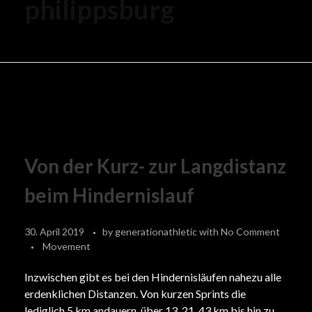
philippsburg
Von der Kurz- zur Langdistanz
beim Hindernislauf
30. April 2019
by
generationathletic
with
No Comment
Movement
Inzwischen gibt es bei den Hindernisläufen nahezu alle
erdenklichen Distanzen. Von kurzen Sprints die
lediglich 5 km andauern, über 13, 21, 43 km bis hin zu