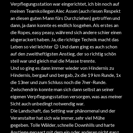
Verpflegungsstation war eingerichtet, ich bin noch auf
meinen Teamkollegen
Alec Assen
(auch riesen Respekt
an diesen guten Mann fürs Durchziehen) getroffen und
dann, ja dann konnte es endlich losgehen. Als erstes an
die Ropes, easy peasy, während sich andere schier einen
abgerackert haben. Ja, die richtige Technik macht das
Leben so viel leichter
😉
Und dann ging es auch schon
auf den zweitheftigsten Anstieg, der so richtig schön
steil war und gleich mal die Masse trennte.
Und so ging es dann immer wieder von Hindernis zu
Hindernis, bergauf und bergab, 2x die 19 km Runde, 1x
die 13ner und zum Schluss noch die 7ner-Runde.
Zwischendrin konnte man sich dann selbst an seiner
eigenen Verpflegungsstation versorgen, was aus meiner
Sicht auch unbedingt notwendig war.
Die Landschaft, das Setting war phänomenal und der
Veranstalter hat sich wie immer, sehr viel Mühe
gegeben. Tolle Wälder, schnelle Downhills und harte
Anstiege gepaart mit dem ein oder anderen nicht ganz