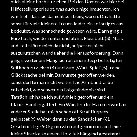
mich alleine hoch zu ziehen. Bei den Damen war hierbei
Hilfestellung erlaubt, was auch einige brauchten. Ich
war froh, dass sie da nicht so streng waren. Das hätte
sonst für viele kleinere Frauen leider ein sofortiges aus
bedeutet, was sehr schade gewesen wäre. Dann ging´s
kurz hoch, wieder runter und ab ins Flussbett (3). Nass
und kalt störte mich da nicht, aufpassen nicht
auszurutschen war da eher die Herausforderung. Dann
ging´s weiter am Hang sich an einem Jeep befestigten
Seil hoch zu ziehen (4) und zum „Wurf-Spiel“(5) -reine
Glückssache bei mir. Da musste getroffen werden,
sonst durfte man nicht weiter. Die Armbandfarbe
entscheid, wie schwer ein Folgehindernis wird.
Tatsächlich habe ich auf Anhieb getroffen und ein
blaues Band ergattert. Ein Wunder, der Hammerwurf an
anderer Stelle hat mich schon oft Straf Burpees
gekostet
😉
Weiter dann zu den Sandsäcken (6).
Geschmeidige 50 kg mussten aufgenommen und eine
kleine Strecke an einem Holz Jak hängend gestemmt