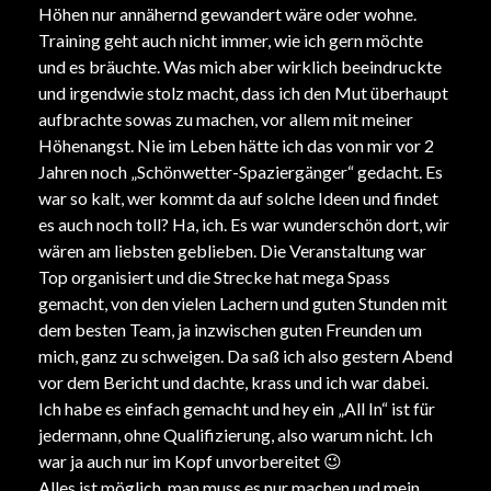
Höhen nur annähernd gewandert wäre oder wohne.
Training geht auch nicht immer, wie ich gern möchte
und es bräuchte. Was mich aber wirklich beeindruckte
und irgendwie stolz macht, dass ich den Mut überhaupt
aufbrachte sowas zu machen, vor allem mit meiner
Höhenangst. Nie im Leben hätte ich das von mir vor 2
Jahren noch „Schönwetter-Spaziergänger“ gedacht. Es
war so kalt, wer kommt da auf solche Ideen und findet
es auch noch toll? Ha, ich. Es war wunderschön dort, wir
wären am liebsten geblieben. Die Veranstaltung war
Top organisiert und die Strecke hat mega Spass
gemacht, von den vielen Lachern und guten Stunden mit
dem besten Team, ja inzwischen guten Freunden um
mich, ganz zu schweigen. Da saß ich also gestern Abend
vor dem Bericht und dachte, krass und ich war dabei.
Ich habe es einfach gemacht und hey ein „All In“ ist für
jedermann, ohne Qualifizierung, also warum nicht. Ich
war ja auch nur im Kopf unvorbereitet
😉
Alles ist möglich, man muss es nur machen und mein