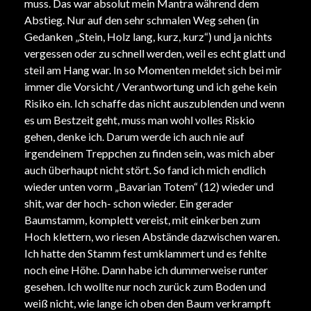
muss. Das war absolut mein Mantra während dem
Abstieg. Nur auf den sehr schmalen Weg sehen (in
Gedanken „Stein, Holz lang, kurz, kurz“) und ja nichts
vergessen oder zu schnell werden, weil es echt glatt und
steil am Hang war. In so Momenten meldet sich bei mir
immer die Vorsicht / Verantwortung und ich gehe kein
Risiko ein. Ich schaffe das nicht auszublenden und wenn
es um Bestzeit geht, muss man wohl volles Riskio
gehen, denke ich. Darum werde ich auch nie auf
irgendeinem Treppchen zu finden sein, was mich aber
auch überhaupt nicht stört. So fand ich mich endlich
wieder unten vorm „Bavarian Totem“ (12) wieder und
shit, war der hoch- schon wieder. Ein gerader
Baumstamm, komplett vereist, mit einkerben zum
Hoch klettern, wo riesen Abstände dazwischen waren.
Ich hatte den Stamm fest umklammert und es fehlte
noch eine Höhe. Dann habe ich dummerweise runter
gesehen. Ich wollte nur noch zurück zum Boden und
weiß nicht, wie lange ich oben den Baum verkrampft