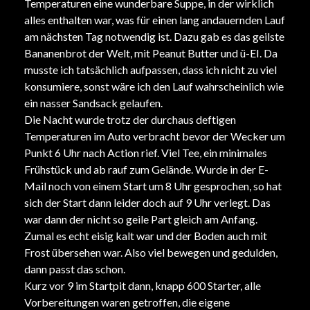
Temperaturen eine wunderbare Suppe, in der wirklich
alles enthalten war, was für einen lang andauernden Lauf
am nächsten Tag notwendig ist. Dazu gab es das geilste
Bananenbrot der Welt, mit Peanut Butter und ü-EI. Da
musste ich tatsächlich aufpassen, dass ich nicht zu viel
konsumiere, sonst wäre ich den Lauf wahrscheinlich wie
ein nasser Sandsack gelaufen.
Die Nacht wurde trotz der durchaus deftigen
Temperaturen im Auto verbracht bevor der Wecker um
Punkt 6 Uhr nach Action rief. Viel Tee, ein minimales
Frühstück und ab rauf zum Gelände. Wurde in der E-
Mail noch von einem Start um 8 Uhr gesprochen, so hat
sich der Start dann leider doch auf 9 Uhr verlegt. Das
war dann der nicht so geile Part gleich am Anfang.
Zumal es echt eisig kalt war und der Boden auch mit
Frost übersehen war. Also viel bewegen und gedulden,
dann passt das schon.
Kurz vor 9 im Startpit dann, knapp 600 Starter, alle
Vorbereitungen waren getroffen, die eigene