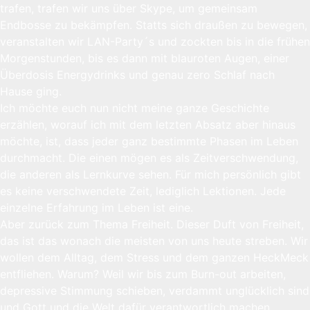
trafen, trafen wir uns über Skype, um gemeinsam
Endbosse zu bekämpfen. Statts sich draußen zu bewegen,
veranstalten wir LAN-Party´s und zockten bis in die frühen
Morgenstunden, bis es dann mit blauroten Augen, einer
Überdosis Energydrinks und genau zero Schlaf nach
Hause ging.
Ich möchte euch nun nicht meine ganze Geschichte
erzählen, worauf ich mit dem letzten Absatz aber hinaus
möchte, ist, dass jeder ganz bestimmte Phasen im Leben
durchmacht. Die einen mögen es als Zeitverschwendung,
die anderen als Lernkurve sehen. Für mich persönlich gibt
es keine verschwendete Zeit, lediglich Lektionen. Jede
einzelne Erfahrung im Leben ist eine.
Aber zurück zum Thema Freiheit. Dieser Duft von Freiheit,
das ist das wonach die meisten von uns heute streben. Wir
wollen dem Alltag, dem Stress und dem ganzen HeckMeck
entfliehen. Warum? Weil wir bis zum Burn-out arbeiten,
depressive Stimmung schieben, verdammt unglücklich sind
und Gott und die Welt dafür verantwortlich machen.