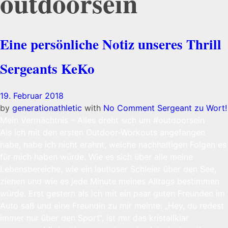
outdoorsein
Eine persönliche Notiz unseres Thrill
Sergeants KeKo
19. Februar 2018
by
generationathletic
with
No Comment
Sergeant zu Wort!
Mein Vermächtnis – Alles dreht sich um #outdoorsein
Als ich mit den ersten Outdoor-Workouts angefangen
habe, habe ich nicht erahnt, welche nachhaltigen Folgen es
für mich haben würde. Wie es sich über alle meine
Lebensbereiche, wie ein lautloser Schleier über den See,
ziehen und wie es jede Minute meines Alltags bestimmen
würde. Erst gestern als ich mit ein paar guten Freunden im
Auto saß und eine Freundin zu mir meinte: „Hey, du redest
immer nur über den Sport“, ist mir das kristallklar