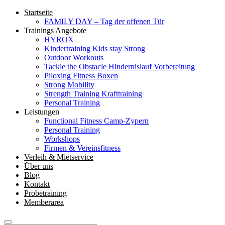
Startseite
FAMILY DAY – Tag der offenen Tür
Trainings Angebote
HYROX
Kindertraining
Kids stay Strong
Outdoor Workouts
Tackle the Obstacle
Hindernislauf Vorbereitung
Piloxing
Fitness Boxen
Strong Mobility
Strength Training
Krafttraining
Personal Training
Leistungen
Functional Fitness Camp-Zypern
Personal Training
Workshops
Firmen & Vereinsfitness
Verleih & Mietservice
Über uns
Blog
Kontakt
Probetraining
Memberarea