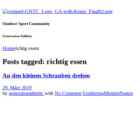
Outdoor Sport Community
Generation Athletic
Home
richtig essen
Posts tagged: richtig essen
An den kleinen Schrauben drehen
29. März 2019
by
generationathletic
with
No Comment
Ernährung
Mindset
Nature
Abnehmen, Körper formen, die Strandfigur, was auch immer einem tägl
zählen, Makronährstoffe abzustimmen und sich der ganze Tag nur noch 
davon, ob Sport gemacht wird oder nicht. Essen sollte eine Funktion
Schaff dir ein Überblick
Doch wo fängt man am besten an? Mit einer Diät? Mit hungern? Nein, i
Woche über gegessen und getrunken hat. Wirklich alles, ohne Ausnahm
dein ganzes Ess- und Trinkverhalten übersichtlich auf seiner Seite auf