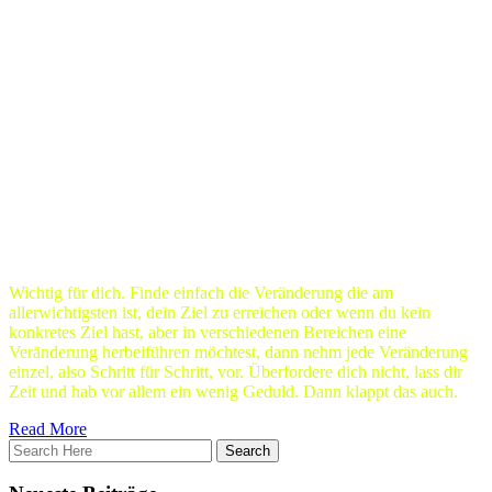
unsere persönlichen Veränderungen anwenden. Nehmen wir ein
wirklich gängiges Beispiel: Du möchtest eine Veränderung, deinen
ersten echten Sixpack (banal aber einfach ein sehr leicht zu
verstehendes Beispiel). Wo fängst du an? Training? Nein, definitiv
nicht. Passt dein Schlaf und dein Lifestyle soweit, dann muss deine
Priorität auf einer gesunden Ernährung liegen und du musst ein
leichtes Kaloriendefizit fahren. Passt deine Ernährung und du hast
ein wenig Routine darin, dann kommt der Sport dazu. Ein gezieltes,
strukturiertes und vor allem aufbauendes Training, nicht einfach nur
willkürlich ausgeführte Übungen. Passt dein Schlaf nicht, dann
musst du zunächst einmal hier ansetzen. Passt dein Lifestyle nicht,
dann musst du zunächst einmal hier ansetzen. Je nach
Ausgangslange, setzt du also auch hier erst einmal ganz andere
Prioritäten.
Wichtig für dich. Finde einfach die Veränderung die am
allerwichtigsten ist, dein Ziel zu erreichen oder wenn du kein
konkretes Ziel hast, aber in verschiedenen Bereichen eine
Veränderung herbeiführen möchtest, dann nehm jede Veränderung
einzel, also Schritt für Schritt, vor. Überfordere dich nicht, lass dir
Zeit und hab vor allem ein wenig Geduld. Dann klappt das auch.
Read More