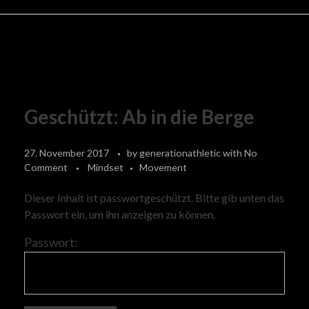
Geschützt: Ab in die Berge
27. November 2017
by
generationathletic
with
No
Comment
Mindset
Movement
Dieser Inhalt ist passwortgeschützt. Bitte gib unten das
Passwort ein, um ihn anzeigen zu können.
Passwort: