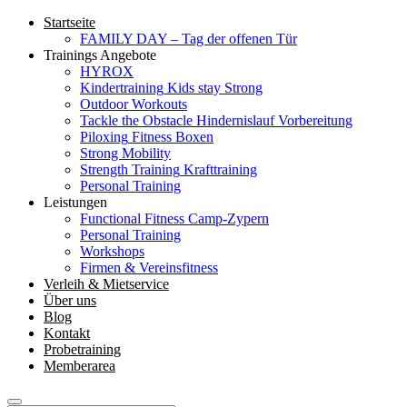
Startseite
FAMILY DAY – Tag der offenen Tür
Trainings Angebote
HYROX
Kindertraining
Kids stay Strong
Outdoor Workouts
Tackle the Obstacle
Hindernislauf Vorbereitung
Piloxing
Fitness Boxen
Strong Mobility
Strength Training
Krafttraining
Personal Training
Leistungen
Functional Fitness Camp-Zypern
Personal Training
Workshops
Firmen & Vereinsfitness
Verleih & Mietservice
Über uns
Blog
Kontakt
Probetraining
Memberarea