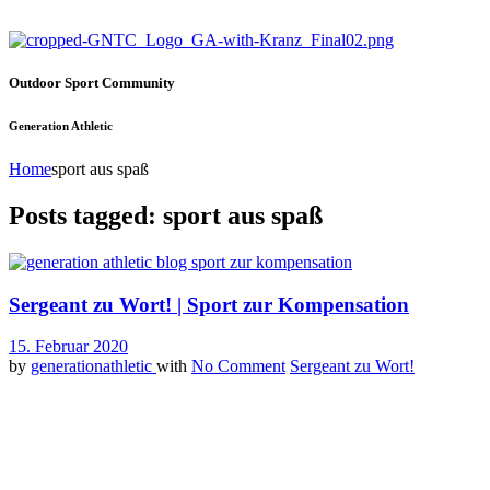
Outdoor Sport Community
Generation Athletic
Home
sport aus spaß
Posts tagged: sport aus spaß
Sergeant zu Wort! | Sport zur Kompensation
15. Februar 2020
by
generationathletic
with
No Comment
Sergeant zu Wort!
Seit ich denken kann ist Sport für mich ein essentieller Bestandteil
Medaillen wie auch Pokale auf dem Kleiderschrank gesammelt. Es wu
Heute mit fast 30 Jahren und den Rückblick auf meine sportliche „Kar
der der Kompensation. Ich habe also den Sport oft als Mittel der K
hineinrutschte. Dann wenn mir alles über den Kopf wuchs, ich gestr