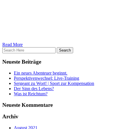
Wie wir sehen ist Sport, viel besser beschreibt es aber im Allgemein
Ausgleich zu eben diesem. Ausgleich ist hier das Stichwort, eben nich
Kompensation macht uns dagegen, über ein gesundes Maß hinaus, kra
Wie aber finde ich das richtige Maß und wer sagt überhaupt was richtig 
abbilden können, kein einziges. Es gibt grundsätzlich eine einzige Lö
eben nicht. Das können wir nur herausfinden indem wir tief in uns e
Was ist Sport für dich und in wie weit ist Sport für dich eine Art Ko
Read More
Neueste Beiträge
Ein neues Abenteuer beginnt.
Perspektivenwechsel: Live-Training
Sergeant zu Wort! | Sport zur Kompensation
Der Sinn des Lebens?
Was ist Reichtum?
Neueste Kommentare
Archiv
August 2021