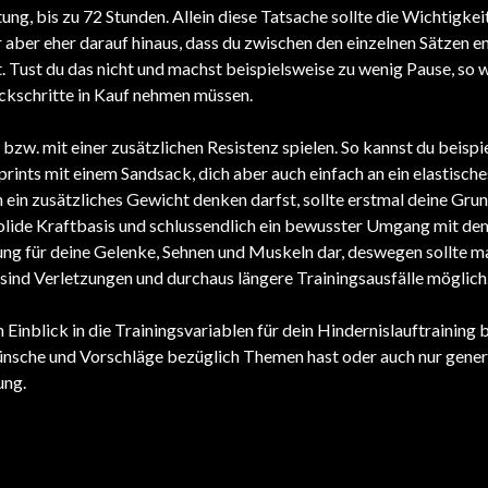
ung, bis zu 72 Stunden. Allein diese Tatsache sollte die Wichtigke
 aber eher darauf hinaus, dass du zwischen den einzelnen Sätzen 
. Tust du das nicht und machst beispielsweise zu wenig Pause, so wi
ückschritte in Kauf nehmen müssen.
 bzw. mit einer zusätzlichen Resistenz spielen. So kannst du beis
ints mit einem Sandsack, dich aber auch einfach an ein elastische
an ein zusätzliches Gewicht denken darfst, sollte erstmal deine Gr
solide Kraftbasis und schlussendlich ein bewusster Umgang mit de
tung für deine Gelenke, Sehnen und Muskeln dar, deswegen sollte m
ind Verletzungen und durchaus längere Trainingsausfälle möglich
Einblick in die Trainingsvariablen für dein Hindernislauftraining b
 Wünsche und Vorschläge bezüglich Themen hast oder auch nur gene
ung.