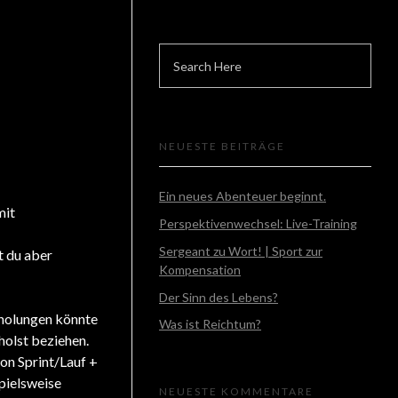
NEUESTE BEITRÄGE
Ein neues Abenteuer beginnt.
mit
Perspektivenwechsel: Live-Training
Sergeant zu Wort! | Sport zur
t du aber
Kompensation
Der Sinn des Lebens?
rholungen könnte
Was ist Reichtum?
holst beziehen.
on Sprint/Lauf +
pielsweise
NEUESTE KOMMENTARE