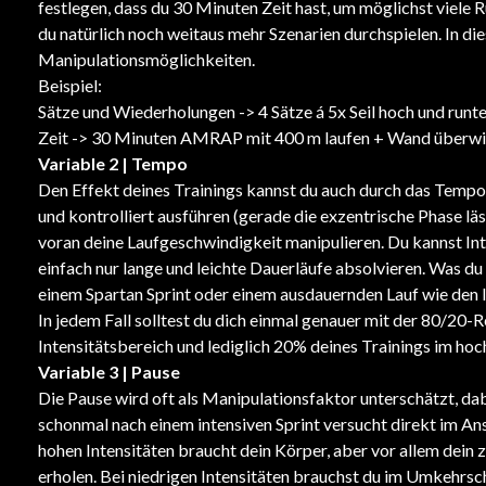
festlegen, dass du 30 Minuten Zeit hast, um möglichst viel
du natürlich noch weitaus mehr Szenarien durchspielen. In di
Manipulationsmöglichkeiten.
Beispiel:
Sätze und Wiederholungen -> 4 Sätze á 5x Seil hoch und runte
Zeit -> 30 Minuten AMRAP mit 400 m laufen + Wand überwin
Variable 2 | Tempo
Den Effekt deines Trainings kannst du auch durch das Tempo
und kontrolliert ausführen (gerade die exzentrische Phase läs
voran deine Laufgeschwindigkeit manipulieren. Du kannst Int
einfach nur lange und leichte Dauerläufe absolvieren. Was du
einem Spartan Sprint oder einem ausdauernden Lauf wie den I
In jedem Fall solltest du dich einmal genauer mit der 80/20-
Intensitätsbereich und lediglich 20% deines Trainings im hoch
Variable 3 | Pause
Die Pause wird oft als Manipulationsfaktor unterschätzt, dab
schonmal nach einem intensiven Sprint versucht direkt im An
hohen Intensitäten braucht dein Körper, aber vor allem dein
erholen. Bei niedrigen Intensitäten brauchst du im Umkehrsc