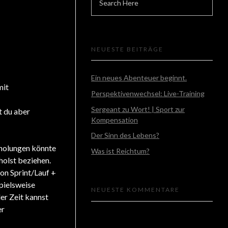
NEUESTE BEITRÄGE
Ein neues Abenteuer beginnt.
mit
Perspektivenwechsel: Live-Training
Sergeant zu Wort! | Sport zur
t du aber
Kompensation
Der Sinn des Lebens?
rholungen könnte
Was ist Reichtum?
holst beziehen.
on Sprint/Lauf +
pielsweise
NEUESTE KOMMENTARE
er Zeit kannst
er