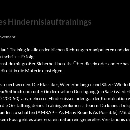
es Hindernislauftrainings
ovement
lauf-Training in alle erdenklichen Richtungen manipulieren und da
rtschritt = Erfolg.
nst du mit großer Sicherheit bereits. Über die ein oder andere has
direkt in die Materie einsteigen.
steuert werden. Die Klassiker, Wiederholungen und Sätze. Wiede
 (5x Seil hoch und runter) in dem selben Durchgang (ein Satz) wieder
00-200-50), aus mehreren Hindernissen oder gar der Kombination v
 die Gestaltung deines Trainingsvolumens steuern. Du kannst beis
e Runden zu schaffen (AMRAP = As Many Rounds As Possible). Mit d
esem Post geht es aber erst einmal um ein generelles Verständnis d