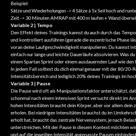
Beispiel:
Sätze und Wiederholungen -> 4 Sätze á 5x Seil hoch und runte
Zeit -> 30 Minuten AMRAP mit 400 m laufen + Wand überwin
Variable 2 | Tempo
Den Effekt deines Trainings kannst du auch durch das Tempo
und kontrolliert ausführen (gerade die exzentrische Phase läs
voran deine Laufgeschwindigkeit manipulieren. Du kannst Int
einfach nur lange und leichte Dauerläufe absolvieren. Was du
einem Spartan Sprint oder einem ausdauernden Lauf wie den I
In jedem Fall solltest du dich einmal genauer mit der 80/20-
Intensitätsbereich und lediglich 20% deines Trainings im hoch
Variable 3 | Pause
Die Pause wird oft als Manipulationsfaktor unterschätzt, dab
schonmal nach einem intensiven Sprint versucht direkt im An
hohen Intensitäten braucht dein Körper, aber vor allem dein
erholen. Bei niedrigen Intensitäten brauchst du im Umkehrsc
erholt hat, braucht das zentrale Nervensystem, je nach Belast
unterstreichen. Mit der Pause in diesem Kontext möchten wir
und auf die jeweilige Intensität angepasste Pausen einbindest