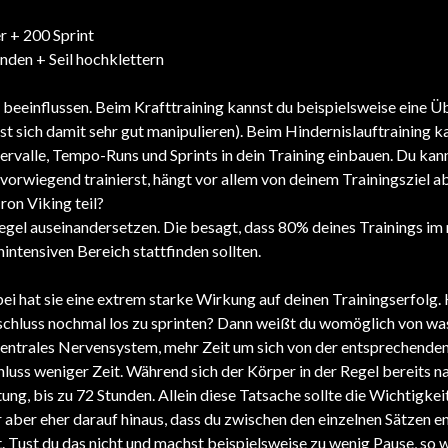
r + 200 Sprint
den + Seil hochklettern
 beeinflussen. Beim Krafttraining kannst du beispielsweise eine 
st sich damit sehr gut manipulieren). Beim Hindernislauftraining ka
ervalle, Tempo-Runs und Sprints in dein Training einbauen. Du kan
 vorwiegend trainierst, hängt vor allem von deinem Trainingsziel 
ron Viking teil?
Regel auseinandersetzen. Die besagt, dass 80% deines Trainings im
intensiven Bereich stattfinden sollten.
ei hat sie eine extrem starke Wirkung auf deinen Trainingserfolg.
schluss nochmal los zu sprinten? Dann weißt du womöglich von was
 zentrales Nervensystem, mehr Zeit um sich von der entsprechende
hluss weniger Zeit. Während sich der Körper in der Regel bereits 
ung, bis zu 72 Stunden. Allein diese Tatsache sollte die Wichtigke
 aber eher darauf hinaus, dass du zwischen den einzelnen Sätzen 
. Tust du das nicht und machst beispielsweise zu wenig Pause, so wi