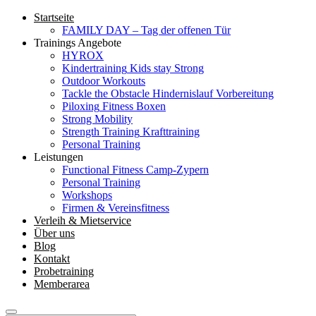
Startseite
FAMILY DAY – Tag der offenen Tür
Trainings Angebote
HYROX
Kindertraining
Kids stay Strong
Outdoor Workouts
Tackle the Obstacle
Hindernislauf Vorbereitung
Piloxing
Fitness Boxen
Strong Mobility
Strength Training
Krafttraining
Personal Training
Leistungen
Functional Fitness Camp-Zypern
Personal Training
Workshops
Firmen & Vereinsfitness
Verleih & Mietservice
Über uns
Blog
Kontakt
Probetraining
Memberarea