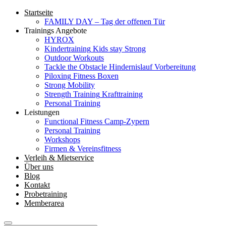
Startseite
FAMILY DAY – Tag der offenen Tür
Trainings Angebote
HYROX
Kindertraining
Kids stay Strong
Outdoor Workouts
Tackle the Obstacle
Hindernislauf Vorbereitung
Piloxing
Fitness Boxen
Strong Mobility
Strength Training
Krafttraining
Personal Training
Leistungen
Functional Fitness Camp-Zypern
Personal Training
Workshops
Firmen & Vereinsfitness
Verleih & Mietservice
Über uns
Blog
Kontakt
Probetraining
Memberarea