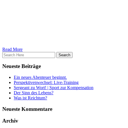
von Bequemlichkeit und den mangelnden Glauben an sich selbst.
Dessen sollte sich jeder bewusst sein. Jeder, wirklich jeder von uns,
hat die Möglichkeit Großes in seinem Leben zu schaffen, Berge zu
bauen und sie zu versetzen. Einzig und allein deine innere
Einstellung entscheided darüber, ob du es tust.
Read More
Neueste Beiträge
Ein neues Abenteuer beginnt.
Perspektivenwechsel: Live-Training
Sergeant zu Wort! | Sport zur Kompensation
Der Sinn des Lebens?
Was ist Reichtum?
Neueste Kommentare
Archiv