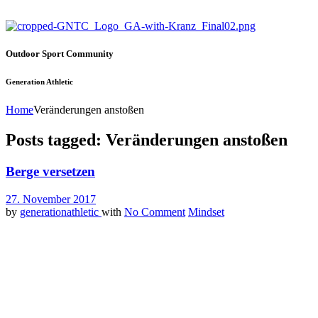
Outdoor Sport Community
Generation Athletic
Home
Veränderungen anstoßen
Posts tagged: Veränderungen anstoßen
Berge versetzen
27. November 2017
by
generationathletic
with
No Comment
Mindset
Stell sie dir bildlich vor, den Mount Everest, den Kilimandscharo,
die Zugspitze und all die anderen mächtigen Riesen, die sich über
der Erde erheben. Gigantische Berge die in den Himmel ragen, und
von oben, da siehst du die Welt. Dort oben, bist auch du groß, dort
oben scheint alles nur erdenkliche erreichbar.
Ja, die Berge sind das perfekte Sinnbild für Erfolg im Leben, für
Veränderung als auch für das Potential, dass in jedem von uns