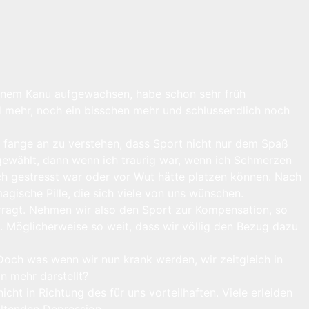
n einem Kanu aufgewachsen, habe schon sehr früh
 mehr, noch ein bisschen mehr und schlussendlich noch
ch fange an zu verstehen, dass Sport nicht nur dem Spaß
gewählt, dann wenn ich traurig war, wenn ich Schmerzen
ch gestresst war oder vor Wut hätte platzen können. Nach
gische Pille, die sich viele von uns wünschen.
erragt. Nehmen wir also den Sport zur Kompensation, so
 Möglicherweise so weit, dass wir völlig den Bezug dazu
Doch was wenn wir nun krank werden, wir zeitgleich in
n mehr darstellt?
cht in Richtung des für uns vorteilhaften. Viele erleiden
altenden Depression.