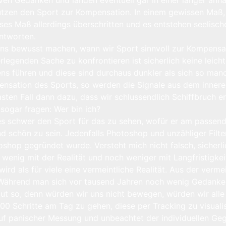
tzen den Sport zur Kompensation. In einem gewissen Maß, w
eses Maß allerdings überschritten und es entstehen seelisc
ntworten.
 uns bewusst machen, wann wir Sport sinnvoll zur Kompensat
terlegenden Sache zu konfrontieren ist sicherlich keine l
bens führen und diese sind durchaus dunkler als sich so man
nsation des Sports, so werden die Signale aus dem innere
ten Fall dann dazu, dass wir schlussendlich Schiffbruch erl
 sogar fragen: Wer bin ich?
 ist es schwer den Sport für das zu sehen, wofür er am pas
d schön zu sein. Jedenfalls Photoshop und unzähliger Filter
oshop gegründet wurde. Versteht mich nicht falsch, sicherlic
 wenig mit der Realität und noch weniger mit Langfristigkeit
wird als für viele eine vermeintliche Realität. Aus der verm
: Während man sich vor tausend Jahren noch wenig Gedan
gut so, denn würden wir uns nicht bewegen, würden wir all
00 Schritte am Tag zu gehen, diese per Tracking zu visual
uf panischer Messung und unbeachtet der individuellen Gege