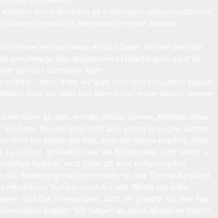
elches von Individuum zu Individuum unterschiedlich ist,
he Leiden, körperliche Beschwerden oder weitaus
ion einsetzen und wann wir uns lieber mit der darunter
eichtes geschweige den angenehmes Unterfangen, ganz im
cher von uns vorstellen kann.
n stärker. Umso mehr wir also unterdrücken, umso stärker
eiden, dass wir alles und allen voran jeden Aspekt unserer
sendstem wäre. Models werden immer dünner, Athleten sehen
 sei dank. Bei uns setzt sich also schon in jungen Jahren
h nicht bei jedem der Fall, aber die Masse macht’s. Allein
 zu tun hat. Schließlich wir ein Körperideal nicht exakt so
eintlichen Realität, wird dann oft eine Kompensation.
ken um Bewegung machen musste, ist das Thema aufgrund
e verkümmern. Auf perverse Art und Weiße wie viele
isieren und das Thema dann „Gott sei gnädig“ für den Tag
benheiten basiert. Wir fangen an jeden einzelnen Schritt