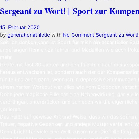
Sergeant zu Wort! | Sport zur Kompen
15. Februar 2020
by
generationathletic
with
No Comment
Sergeant zu Wort!
Seit ich denken kann ist Sport für mich ein essentieller B
angefangen Rennen zu fahren und Medaillen wie auch Poka
mehr.
Heute mit fast 30 Jahren und den Rückblick auf meine spor
heraus entwachsen ist, sondern auch der der Kompensation.
fühlte und auch dann, wenn ich in depressive Stimmungen h
einem harten Workout war alles wie vom Erdboden verschluc
Doch jede magische Pille hat eine Nebenwirkung, gar vielle
verdrängen, unterdrücken und schieben wir die eigentlich
verlieren.
Das heißt auf gewisse Art und Weise, dass wir das spüren
Trauer, negative Gedanken und andere Muster verfallen? W
Dann bricht für viele eine Welt zusammen. Die Pille fängt da
einen Identitätsverlust, schwimmen ausschließlich in negat