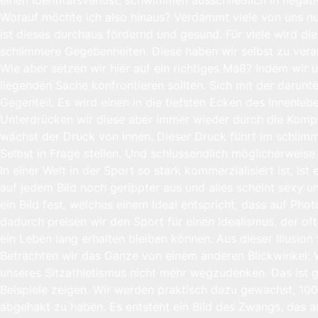
Worauf möchte ich also hinaus? Verdammt viele von uns nu
ist dieses durchaus fördernd und gesund. Für viele wird di
schlimmere Gegebenheiten. Diese haben wir selbst zu vera
Wie aber setzen wir hier auf ein richtiges Maß? Indem wir
liegenden Sache konfrontieren sollten. Sich mit der darun
Gegenteil. Es wird einen in die tiefsten Ecken des Innenle
Unterdrücken wir diese aber immer wieder durch die Kompe
wächst der Druck von innen. Dieser Druck führt im schlimms
Selbst in Frage stellen. Und schlussendlich möglicherweise
In einer Welt in der Sport so stark kommerzialisiert ist,
auf jedem Bild noch gerippter aus und alles scheint sexy un
ein Bild fest, welches einem Ideal entspricht, dass auf Phot
dadurch preisen wir den Sport für einen Idealismus, der oft
ein Leben lang erhalten bleiben können. Aus dieser Illusion 
Betrachten wir das Ganze von einem anderen Blickwinkel
unseres Sitzathletismus nicht mehr wegzudenken. Das ist 
Beispiele zeigen. Wir werden praktisch dazu gewachst, 100
abgehakt zu haben. Es entsteht ein Bild des Zwangs, das a