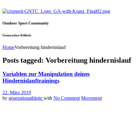
Outdoor Sport Community
Generation Athletic
Home
Vorbereitung hindernislauf
Posts tagged: Vorbereitung hindernislauf
Variablen zur Manipulation deines
Hindernislauftrainings
22. März 2019
by
generationathletic
with
No Comment
Movement
Ähnlich wie beim Krafttraining kannst du auch dein Hindernislauf-
Training in alle erdenklichen Richtungen manipulieren und damit
kontinuierlich neue Reize setzen. Neue Reize = Fortschritt,
Fortschritt = Erfolg.
Einige dieser Variablen zur Manipulation deines Trainings kennst du
mit großer Sicherheit bereits. Über die ein oder andere hast du aber