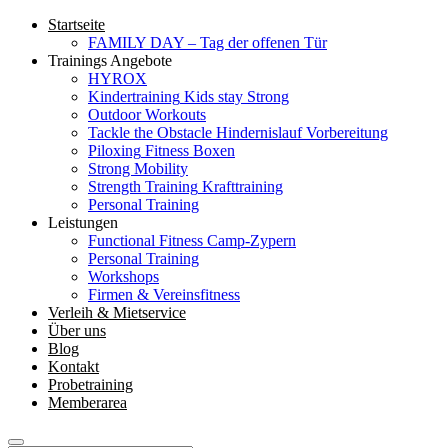
Startseite
FAMILY DAY – Tag der offenen Tür
Trainings Angebote
HYROX
Kindertraining
Kids stay Strong
Outdoor Workouts
Tackle the Obstacle
Hindernislauf Vorbereitung
Piloxing
Fitness Boxen
Strong Mobility
Strength Training
Krafttraining
Personal Training
Leistungen
Functional Fitness Camp-Zypern
Personal Training
Workshops
Firmen & Vereinsfitness
Verleih & Mietservice
Über uns
Blog
Kontakt
Probetraining
Memberarea