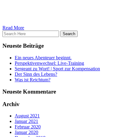
du auch Wünsche und Vorschläge bezüglich Themen hast oder auch
nur generelle Anregungen für die Zukunft, dann setz dich doch
gerne mit uns in Verbindung.
Allerbeste Grüße, deine GNTC Crew
Read More
Neueste Beiträge
Ein neues Abenteuer beginnt.
Perspektivenwechsel: Live-Training
Sergeant zu Wort! | Sport zur Kompensation
Der Sinn des Lebens?
Was ist Reichtum?
Neueste Kommentare
Archiv
August 2021
Januar 2021
Februar 2020
Januar 2020