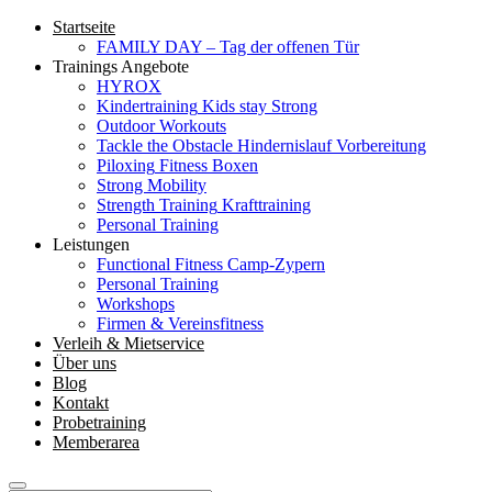
Startseite
FAMILY DAY – Tag der offenen Tür
Trainings Angebote
HYROX
Kindertraining
Kids stay Strong
Outdoor Workouts
Tackle the Obstacle
Hindernislauf Vorbereitung
Piloxing
Fitness Boxen
Strong Mobility
Strength Training
Krafttraining
Personal Training
Leistungen
Functional Fitness Camp-Zypern
Personal Training
Workshops
Firmen & Vereinsfitness
Verleih & Mietservice
Über uns
Blog
Kontakt
Probetraining
Memberarea