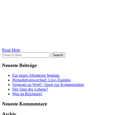
Die Gesundheit ist damit nicht die Basis von Reichtum, schließlich
kann man auch ohne Gesundheit reich werden, sondern vielmehr ist
sie das Reichtum selbst. Sie gibt uns die Möglichkeit Ziele
langfristig zu verfolgen, sich Träume zu verwirklichen und Visionen
auch tatsächlich zu leben. Sie gibt uns die Möglichkeit tolle
Beziehungen zu führen, tiefgründige Freundschaften zu schließen
und mehr Lebensfreude in unser Leben zu lassen. Und sie gibt uns
noch so so viel mehr.
Gesundheit ist Reichtum!
Read More
Neueste Beiträge
Ein neues Abenteuer beginnt.
Perspektivenwechsel: Live-Training
Sergeant zu Wort! | Sport zur Kompensation
Der Sinn des Lebens?
Was ist Reichtum?
Neueste Kommentare
Archiv