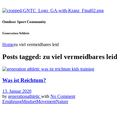
Outdoor Sport Community
Generation Athletic
Home
zu viel vermeidbares leid
Posts tagged: zu viel vermeidbares leid
Was ist Reichtum?
13. Januar 2020
by
generationathletic
with
No Comment
Ernährung
Mindset
Movement
Nature
Reichtum kann in vielerlei Hinsicht interpretiert werden und hängt
vorwiegend davon ab, wie wir als Individuum Reichtum für uns
selbst definieren. Für die einen ist es einfach ein hohes Maß an
Lebensfreude, für andere eher monetär in Form von Geldscheinen,