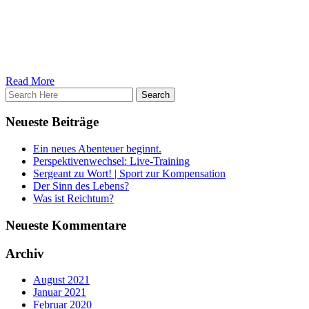
bieten. Falls du weitere Fragen hast, dann schreib uns gerne. Falls
du auch Wünsche und Vorschläge bezüglich Themen hast oder auch
nur generelle Anregungen für die Zukunft, dann setz dich doch
gerne mit uns in Verbindung.
Allerbeste Grüße, deine GNTC Crew
Read More
Neueste Beiträge
Ein neues Abenteuer beginnt.
Perspektivenwechsel: Live-Training
Sergeant zu Wort! | Sport zur Kompensation
Der Sinn des Lebens?
Was ist Reichtum?
Neueste Kommentare
Archiv
August 2021
Januar 2021
Februar 2020