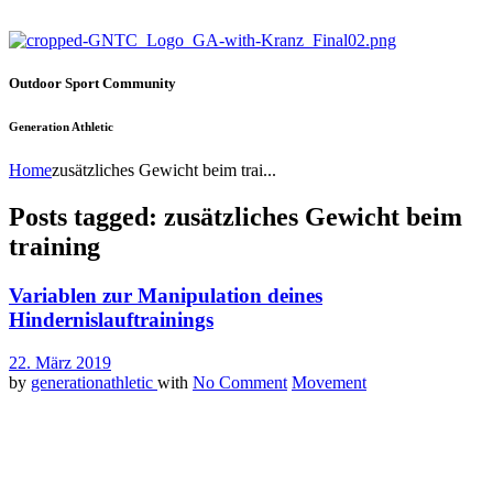
Outdoor Sport Community
Generation Athletic
Home
zusätzliches Gewicht beim trai...
Posts tagged: zusätzliches Gewicht beim
training
Variablen zur Manipulation deines
Hindernislauftrainings
22. März 2019
by
generationathletic
with
No Comment
Movement
Ähnlich wie beim Krafttraining kannst du auch dein Hindernislauf-
Training in alle erdenklichen Richtungen manipulieren und damit
kontinuierlich neue Reize setzen. Neue Reize = Fortschritt,
Fortschritt = Erfolg.