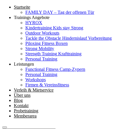
Startseite
FAMILY DAY – Tag der offenen Tür
Trainings Angebote
HYROX
Kindertraining
Kids stay Strong
Outdoor Workouts
Tackle the Obstacle
Hindernislauf Vorbereitung
Piloxing
Fitness Boxen
Strong Mobility
Strength Training
Krafttraining
Personal Training
Leistungen
Functional Fitness Camp-Zypern
Personal Training
Workshops
Firmen & Vereinsfitness
Verleih & Mietservice
Über uns
Blog
Kontakt
Probetraining
Memberarea