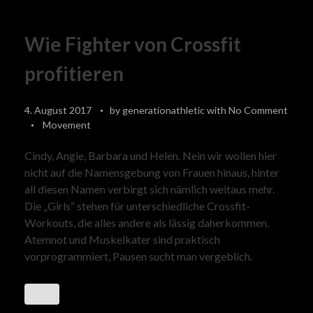
Wie Fighter von Crossfit
profitieren
4. August 2017
by
generationathletic
with
No Comment
Movement
Cindy, Angie, Barbara und Helen. Nein wir wollen hier
nicht auf die Namensgebung von Frauen hinaus, hinter
all diesen Namen verbirgt sich nämlich weitaus mehr.
Die „Girls“ stehen für unterschiedliche Crossfit-
Workouts, die alles andere als lässig daherkommen.
Atemnot und Muskelkater sind praktisch
vorprogrammiert, Pausen sucht man vergeblich.