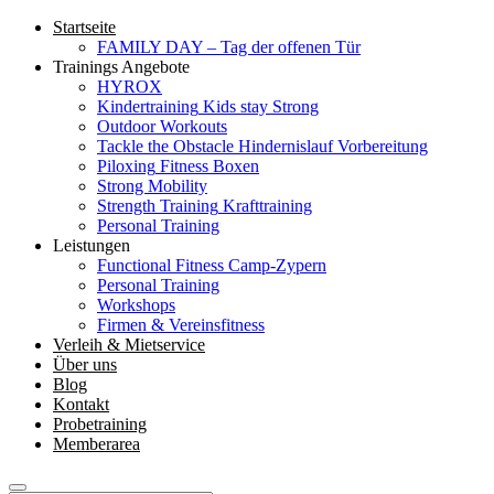
Startseite
FAMILY DAY – Tag der offenen Tür
Trainings Angebote
HYROX
Kindertraining
Kids stay Strong
Outdoor Workouts
Tackle the Obstacle
Hindernislauf Vorbereitung
Piloxing
Fitness Boxen
Strong Mobility
Strength Training
Krafttraining
Personal Training
Leistungen
Functional Fitness Camp-Zypern
Personal Training
Workshops
Firmen & Vereinsfitness
Verleih & Mietservice
Über uns
Blog
Kontakt
Probetraining
Memberarea