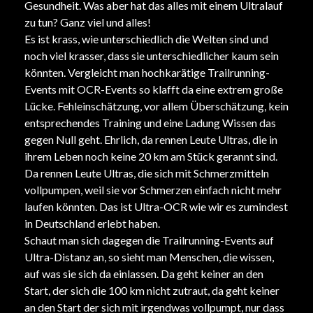
Gesundheit. Was aber hat das alles mit einem Ultralauf
zu tun? Ganz viel und alles!
Es ist krass, wie unterschiedlich die Welten sind und
noch viel krasser, dass sie unterschiedlicher kaum sein
könnten. Vergleicht man hochkarätige Trailrunning-
Events mit OCR-Events so klafft da eine extrem große
Lücke. Fehleinschätzung, vor allem Überschätzung, kein
entsprechendes Training und eine Ladung Wissen das
gegen Null geht. Ehrlich, da rennen Leute Ultras, die in
ihrem Leben noch keine 20 km am Stück gerannt sind.
Da rennen Leute Ultras, die sich mit Schmerzmitteln
vollpumpen, weil sie vor Schmerzen einfach nicht mehr
laufen könnten. Das ist Ultra-OCR wie wir es zumindest
in Deutschland erlebt haben.
Schaut man sich dagegen die Trailrunning-Events auf
Ultra-Distanz an, so sieht man Menschen, die wissen,
auf was sie sich da einlassen. Da geht keiner an den
Start, der sich die 100 km nicht zutraut, da geht keiner
an den Start der sich mit irgendwas vollpumpt, nur dass