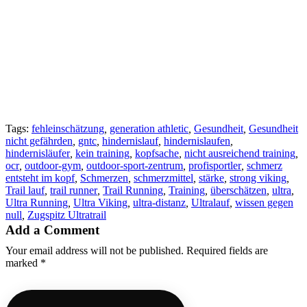
hin zu vegetieren.
SCHLUSSWORT
Für uns ist das kein Weg und vor allem kein Weg der auf
langfristigen Erfolg ausgerichtet ist. Für uns gibt es nur einen Weg
und der heißt, kontinuierliches sich steigerndes Training, um für
derartige Herausforderungen gewachsen zu sein. Nicht dem Ego-
Willen, nicht um irgendwem was zu beweisen, sondern weil man
Bock drauf hat und sich seiner Sache SICHER ist.
Gesundheit first!
Tags:
fehleinschätzung
,
generation athletic
,
Gesundheit
,
Gesundheit
nicht gefährden
,
gntc
,
hindernislauf
,
hindernislaufen
,
hindernisläufer
,
kein training
,
kopfsache
,
nicht ausreichend training
,
ocr
,
outdoor-gym
,
outdoor-sport-zentrum
,
profisportler
,
schmerz
entsteht im kopf
,
Schmerzen
,
schmerzmittel
,
stärke
,
strong viking
,
Trail lauf
,
trail runner
,
Trail Running
,
Training
,
überschätzen
,
ultra
,
Ultra Running
,
Ultra Viking
,
ultra-distanz
,
Ultralauf
,
wissen gegen
null
,
Zugspitz Ultratrail
Add a Comment
Your email address will not be published. Required fields are
marked *