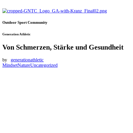
Outdoor Sport Community
Generation Athletic
Von Schmerzen, Stärke und Gesundheit
by
generationathletic
Mindset
Nature
Uncategorized
Wieder mal ist ein erfolgreiches Wochenende zu Ende, wieder ein
Ultra hinter uns und wieder einmal haben wir viele Lehren mit nach
Hause nehmen können. Diesmal geht es um Schmerzen, Stärke und
allen voran die Gesundheit. Was aber hat das alles mit einem
Ultralauf zu tun? Ganz viel und alles!
Es ist krass, wie unterschiedlich die Welten sind und noch viel
krasser, dass sie unterschiedlicher kaum sein könnten. Vergleicht
man hochkarätige Trailrunning-Events mit OCR-Events so klafft da
eine extrem große Lücke. Fehleinschätzung, vor allem
Überschätzung, kein entsprechendes Training und eine Ladung
Wissen das gegen Null geht. Ehrlich, da rennen Leute Ultras, die in