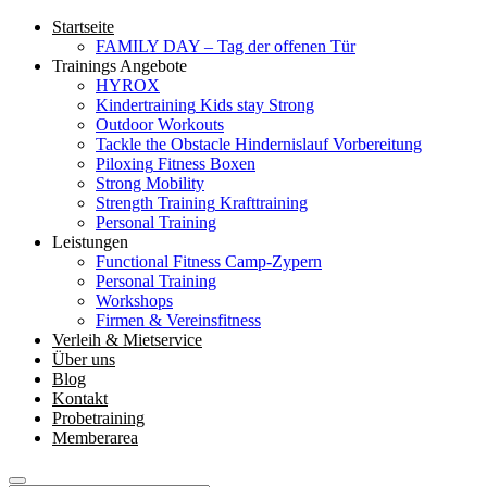
Startseite
FAMILY DAY – Tag der offenen Tür
Trainings Angebote
HYROX
Kindertraining
Kids stay Strong
Outdoor Workouts
Tackle the Obstacle
Hindernislauf Vorbereitung
Piloxing
Fitness Boxen
Strong Mobility
Strength Training
Krafttraining
Personal Training
Leistungen
Functional Fitness Camp-Zypern
Personal Training
Workshops
Firmen & Vereinsfitness
Verleih & Mietservice
Über uns
Blog
Kontakt
Probetraining
Memberarea