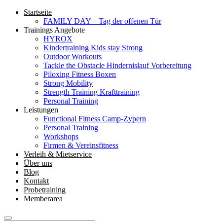
Startseite
FAMILY DAY – Tag der offenen Tür
Trainings Angebote
HYROX
Kindertraining
Kids stay Strong
Outdoor Workouts
Tackle the Obstacle
Hindernislauf Vorbereitung
Piloxing
Fitness Boxen
Strong Mobility
Strength Training
Krafttraining
Personal Training
Leistungen
Functional Fitness Camp-Zypern
Personal Training
Workshops
Firmen & Vereinsfitness
Verleih & Mietservice
Über uns
Blog
Kontakt
Probetraining
Memberarea