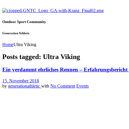
Outdoor Sport Community
Generation Athletic
Home
Ultra Viking
Posts tagged: Ultra Viking
Ein verdammt ehrliches Rennen – Erfahrungsbericht 
15. November 2018
by
generationathletic
with
No Comment
Events
Ein Jahr lang hab ich auf den Tag gewartet, ein Jahr lang hatte ich m
Zwischenstationen, um fuer diesen Tag bestens gewappnet zu sein. D
Ultra Viking
(
Strong Viking
) bei Wiehl gestartet und hab ein wirklich
Nach einem wunderbaren Frühstück bei
Corinna Müller
ging es berei
Supporterin, Verpflegerin und gute Freundin zur Seite stand. Nach 
einen sehr genialen Eindruck gemacht, die Aufteilung und alles in all
Abends gab es dann aufgrund der niedrigen Temperaturen eine wunderb