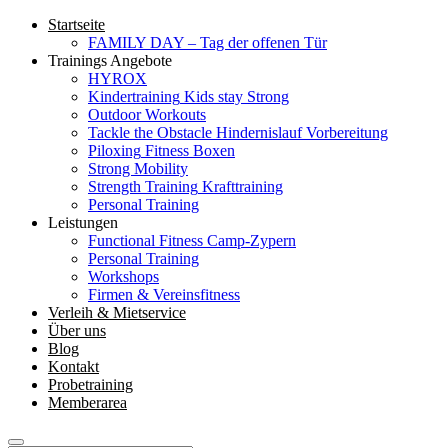
Startseite
FAMILY DAY – Tag der offenen Tür
Trainings Angebote
HYROX
Kindertraining
Kids stay Strong
Outdoor Workouts
Tackle the Obstacle
Hindernislauf Vorbereitung
Piloxing
Fitness Boxen
Strong Mobility
Strength Training
Krafttraining
Personal Training
Leistungen
Functional Fitness Camp-Zypern
Personal Training
Workshops
Firmen & Vereinsfitness
Verleih & Mietservice
Über uns
Blog
Kontakt
Probetraining
Memberarea