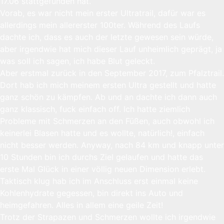
17.06 stattgefunden hat.
Vorab, es war nicht mein erster Ultratrail, dafür war es
allerdings mein allererster 100ter. Während des Laufs
dachte ich, dass es auch der letzte gewesen sein würde,
aber irgendwie hat mich dieser Lauf unheimlich geprägt, ja
was soll ich sagen, ich habe Blut geleckt.
Aber erstmal zurück in den September 2017, zum Pfalztrail.
Dort hab ich mich meinem ersten Ultra gestellt und hatte
ganz schön zu kämpfen. Ab und an dachte ich dann auch
ganz klassisch, fuck einfach off. Ich hatte ziemlich
Probleme mit Schmerzen an den Füßen, auch obwohl ich
keinerlei Blasen hatte und es wollte, natürlich!, einfach
nicht besser werden. Anyway, nach 84 km und knapp unter
10 Stunden bin ich durchs Ziel gelaufen und hatte das
erste Mal Glück in einer völlig neuen Dimension erlebt.
Taktisch klug hab ich im Anschluss erst einmal keine
Kohlenhydrate gegessen, bin direkt ins Auto und
heimgefahren. Alles in allem eine geile Zeit!
Trotz der Strapazen und Schmerzen wollte ich irgendwie