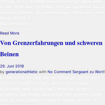
Training, um für derartige Herausforderungen gewachsen
zu sein. Nicht dem Ego-Willen, nicht um irgendwem was zu
beweisen, sondern weil man Bock drauf hat und sich seiner
Sache SICHER ist.
Gesundheit first!
Read More
Von Grenzerfahrungen und schweren
Beinen
29. Juni 2018
by
generationathletic
with
No Comment
Sergeant zu Wort!
Es sind nun schon zwei Wochen vergangen und ich weiß
echt noch immer nicht recht, wie ich mich richtig
ausdrücken kann. Wie ich das Erlebnis am besten
verarbeite, beschreibe, geschweige denn einordne. Meine
Rede ist vom Zugspitz Ultratrail in Grainau der vom 15-