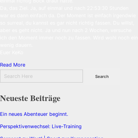
einmal richtig Bock drauf hatte.
Da, das Ziel. Ja, auf einmal und nach 22:53:30 Stunden
war es dann einfach da. Der Moment ist einfach irgendwie
so surreal, du kannst es gar nicht richtig fassen. Du willst,
aber es geht nicht. Ja und nun nach 2 Wochen, versuche
ich den Moment immer noch zu fassen. Wird wohl noch ein
wenig dauern.
Euer KeKo
Read More
Neueste Beiträge
Ein neues Abenteuer beginnt.
Perspektivenwechsel: Live-Training