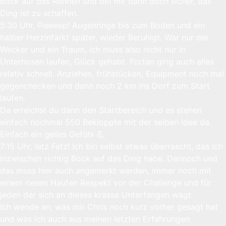
Bock auf das Rennen und bin mir dann doch sicher, das
Ding ist zu schaffen.
5:30 Uhr, Pieeeep! Augenringe bis zum Boden und ein
halber Herzinfarkt später, wieder Beruhigt. War nur der
Wecker und ein Traum, ich muss also nicht nur in
Unterhosen laufen, Glück gehabt. Fortan ging auch alles
relativ schnell. Anziehen, frühstücken, Equipment noch mal
gegenchecken und dann noch 2 km ins Dorf zum Start
laufen.
Da erreichst du dann den Startbereich und es stehen
einfach nochmal 550 Bekloppte mit der selben Idee da.
Einfach ein geiles Gefühl 💪
7:15 Uhr, letz Fetz! Ich bin selbst etwas überrascht, das ich
inzwischen richtig Bock auf das Ding habe. Dennoch und
das muss hier auch angemerkt werden, immer noch mit
einem riesen Haufen Respekt vor der Challenge und für
jeden der sich an dieses krasse Unterfangen wagt.
Ich wende an, was mir Chris noch kurz vorher gesagt hat
und was ich auch aus meinen letzten Erfahrungen