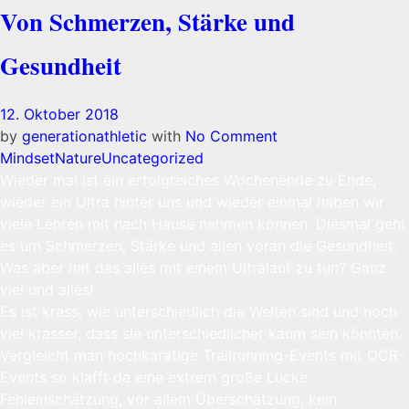
Von Schmerzen, Stärke und
Gesundheit
12. Oktober 2018
by
generationathletic
with
No Comment
Mindset
Nature
Uncategorized
Wieder mal ist ein erfolgreiches Wochenende zu Ende,
wieder ein Ultra hinter uns und wieder einmal haben wir
viele Lehren mit nach Hause nehmen können. Diesmal geht
es um Schmerzen, Stärke und allen voran die Gesundheit.
Was aber hat das alles mit einem Ultralauf zu tun? Ganz
viel und alles!
Es ist krass, wie unterschiedlich die Welten sind und noch
viel krasser, dass sie unterschiedlicher kaum sein könnten.
Vergleicht man hochkarätige Trailrunning-Events mit OCR-
Events so klafft da eine extrem große Lücke.
Fehleinschätzung, vor allem Überschätzung, kein