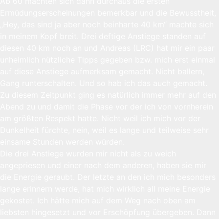
Ab 60 machten sich dann durchaus die ersten
Ermüdungserscheinungen bemerkbar und die Bewusstheit,
„Hey, das sind ja aber noch beinharte 40 km“ machte sich
in meinem Kopf breit. Drei deftige Anstiege standen auf
diesen 40 km noch an und Andreas (LRC) hat mir ein paar
unheimlich nützliche Tipps gegeben bzw. mich erst einmal
auf diese Anstiege aufmerksam gemacht. Nicht ballern,
Gang runterschalten. Und so hab ich das auch gemacht.
Zu diesem Zeitpunkt ging es natürlich immer mehr auf den
Abend zu und damit die Phase vor der ich von vornherein
am größten Respekt hatte. Nicht weil ich mich vor der
Dunkelheit fürchte, nein, weil es lange und teilweise sehr
einsame Stunden werden würden.
Die drei Anstiege wurden mir nicht als zu weich
angepriesen und einer nach dem anderen, haben sie mir
die Energie geraubt. Der letzte an den ich mich besonders
lange erinnern werde, hat mich wirklich all meine Energie
gekostet. Ich hätte mich auf dem Weg nach oben am
liebsten hingesetzt und vor Erschöpfung übergeben. Dann