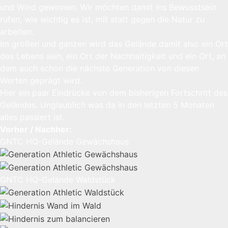
und Wind gewinnen. Wir möchten damit ins Bewusstsein
rufen, wie wichtig es ist, mit statt gegen die Natur zu
arbeiten.
Im großen und ganzen wird das Gelände damit also ein Ort
des Lebens sein, ein Ort der Nachhaltigkeit und ein Ort, an
dem auch schon die nächste Generation von diesen
Werten geprägt wird.
Hier ein paar Eindrücke von dem bisherigen Fortschritt des
Geländes. Unglaublich was da in den letzten 5 Monaten
alles passiert ist.
Vorher / Nachher:
GNTC HQ-Gelände Gewächshaus
GNTC HQ-Gelände Waldstück