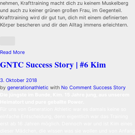
nehmen, Krafttraining macht dich zu keinem Muskelberg
und auch zu keiner grünen großen Frau, im Gegenteil.
Krafttraining wird dir gut tun, dich mit einem definierten
Körper bescheren und dir den Alltag immens erleichtern.
Read More
GNTC Success Story | #6 Kim
3. Oktober 2018
by
generationathletic
with
No Comment
Success Story
Die jüngste im Bunde, Kim. 15 Jahre jung, aus unserem
Heimatort und pure geballte Power.
Für uns von Generation Athletic war es damals keine so
einfache Entscheidung, denn eigentlich war das Training
erst ab 16 Jahren möglich. Dennoch war und ist Kim eines
dieser Mädchen, die wissen was sie wollen und von Anfang