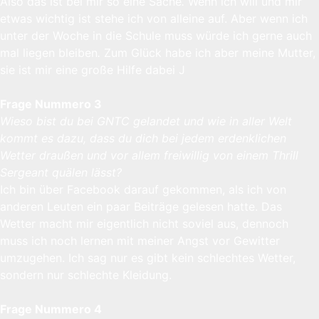
Also das ist bei mir so eine Sache
.
​​Wenn ich will und mir
etwas wichtig ist stehe ich von alleine auf. Aber wenn ich
unter der Woche in die Schule muss würde ich gerne auch
mal liegen bleiben
.
Zum Glück habe ich aber meine Mutter,
sie ist mir eine große Hilfe dabei J
Frage Nummero 3
Wieso bist du bei GNTC gelandet und wie in aller Welt
kommt es dazu, dass du dich bei jedem erdenklichen
Wetter draußen und vor allem freiwillig von einem Thrill
Sergeant quälen lässt?
Ich bin über Facebook darauf gekommen, als ich von
anderen Leuten ein paar Beiträge gelesen hatte. Das
Wetter macht mir eigentlich nicht soviel aus, dennoch
muss ich noch lernen mit meiner Angst vor Gewitter
umzugehen. Ich sag nur es gibt kein schlechtes Wetter,
sondern nur schlechte Kleidung.
Frage Nummero 4