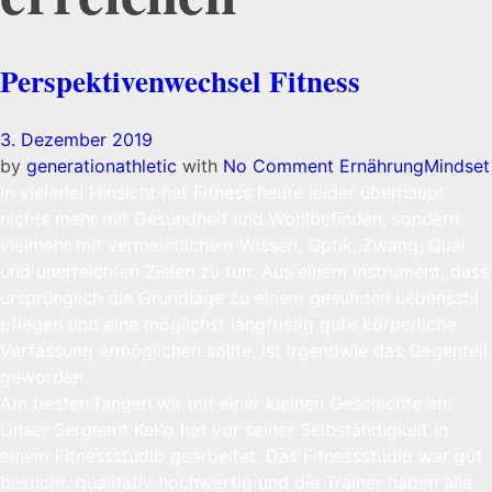
Perspektivenwechsel Fitness
3. Dezember 2019
by
generationathletic
with
No Comment
Ernährung
Mindset
In vielerlei Hinsicht hat Fitness heute leider überhaupt
nichts mehr mit Gesundheit und Wohlbefinden, sondern
vielmehr mit vermeintlichem Wissen, Optik, Zwang, Qual
und unerreichten Zielen zu tun. Aus einem Instrument, dass
ursprünglich die Grundlage zu einem gesunden Lebensstil
pflegen und eine möglichst langfristig gute körperliche
Verfassung ermöglichen sollte, ist irgendwie das Gegenteil
geworden.
Am besten fangen wir mit einer kleinen Geschichte an:
Unser Sergeant KeKo hat vor seiner Selbständigkeit in
einem Fitnessstudio gearbeitet. Das Fitnessstudio war gut
besucht, qualitativ hochwertig und die Trainer haben alle