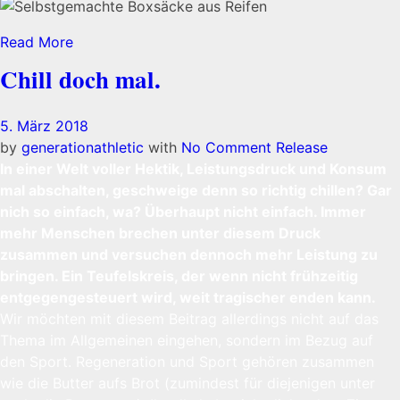
Read More
Chill doch mal.
5. März 2018
by
generationathletic
with
No Comment
Release
In einer Welt voller Hektik, Leistungsdruck und Konsum
mal abschalten, geschweige denn so richtig chillen? Gar
nich so einfach, wa? Überhaupt nicht einfach. Immer
mehr Menschen brechen unter diesem Druck
zusammen und versuchen dennoch mehr Leistung zu
bringen. Ein Teufelskreis, der wenn nicht frühzeitig
entgegengesteuert wird, weit tragischer enden kann.
Wir möchten mit diesem Beitrag allerdings nicht auf das
Thema im Allgemeinen eingehen, sondern im Bezug auf
den Sport. Regeneration und Sport gehören zusammen
wie die Butter aufs Brot (zumindest für diejenigen unter