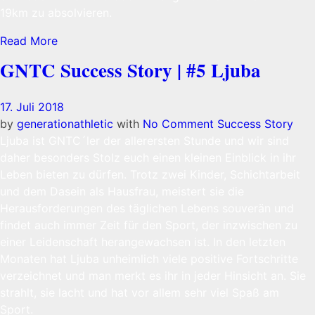
19km zu absolvieren.
Read More
GNTC Success Story | #5 Ljuba
17. Juli 2018
by
generationathletic
with
No Comment
Success Story
Ljuba ist GNTC´ler der allerersten Stunde und wir sind
daher besonders Stolz euch einen kleinen Einblick in ihr
Leben bieten zu dürfen. Trotz zwei Kinder, Schichtarbeit
und dem Dasein als Hausfrau, meistert sie die
Herausforderungen des täglichen Lebens souverän und
findet auch immer Zeit für den Sport, der inzwischen zu
einer Leidenschaft herangewachsen ist. In den letzten
Monaten hat Ljuba unheimlich viele positive Fortschritte
verzeichnet und man merkt es ihr in jeder Hinsicht an. Sie
strahlt, sie lacht und hat vor allem sehr viel Spaß am
Sport.