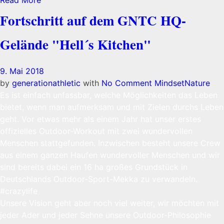
Fortschritt auf dem GNTC HQ-
Gelände "Hell´s Kitchen"
9. Mai 2018
by
generationathletic
with
No Comment
Mindset
Nature
Es ist einfach unfassbar, welche Möglichkeiten das Leben
bietet, wenn man aufmerksam und mit Zielen durchs Leben
geht. Vor etwas mehr als einem Jahr hat unser erstes
offizielles Outdoor-Workout mit zwei wundervollen
Menschen stattgefunden. Inzwischen besteht unsere Crew
aus einem ganzen Haufen wundervoller Menschen und wir
sind bereits dabei ein 16 ha großes Grundstück in
Deutschlands Outdoor-Sport-Mekka zu verwandeln.
#crazylife
Unsere Vision geht aber noch viel weiter, wir möchten mit
jeder Ader und jeder Sehne unsere Outdoor-Philosophie