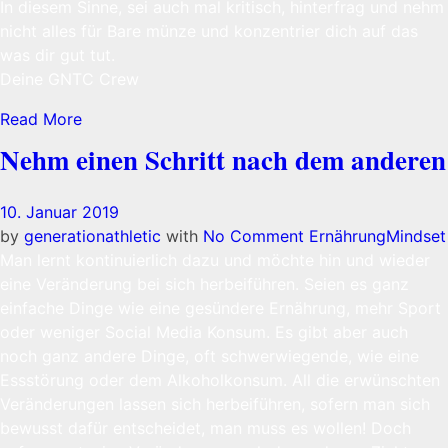
In diesem Sinne, sei auch mal kritisch, hinterfrag und nehm
nicht alles für Bare münze und konzentrier dich auf das
was dir gut tut.
Deine GNTC Crew
Read More
Nehm einen Schritt nach dem anderen
10. Januar 2019
by
generationathletic
with
No Comment
Ernährung
Mindset
Man lernt kontinuierlich dazu und möchte hin und wieder
eine Veränderung bei sich herbeiführen. Seien es ganz
einfache Dinge wie eine gesündere Ernährung, mehr Sport
oder weniger Social Media Konsum. Es gibt aber auch
noch ganz andere Dinge, oft schwerwiegende, wie eine
Essstörung oder dem Alkoholkonsum. All die erwünschten
Veränderungen lassen sich herbeiführen, sofern man sich
bewusst dafür entscheidet, man muss es wollen! Doch