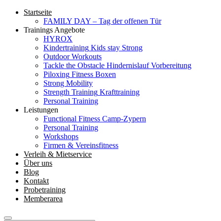
Startseite
FAMILY DAY – Tag der offenen Tür
Trainings Angebote
HYROX
Kindertraining
Kids stay Strong
Outdoor Workouts
Tackle the Obstacle
Hindernislauf Vorbereitung
Piloxing
Fitness Boxen
Strong Mobility
Strength Training
Krafttraining
Personal Training
Leistungen
Functional Fitness Camp-Zypern
Personal Training
Workshops
Firmen & Vereinsfitness
Verleih & Mietservice
Über uns
Blog
Kontakt
Probetraining
Memberarea